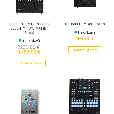
Rane Scratch DJ mikseris
Numark DJ Mixer Scratch
SEVENTY-TWO MKII (B-
Ir noliktavā
Stock)
499.00
€
Ir noliktavā
2239.00
€
Pievienot grozam
Original
1799.00
€
Current
price
price
was:
is:
2239.00 €.
1799.00 €.
Pievienot grozam