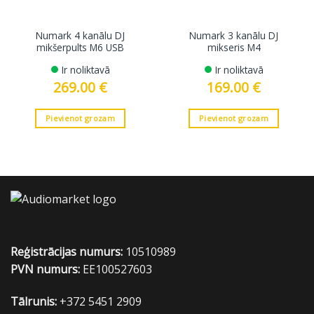
Numark 4 kanālu DJ
Numark 3 kanālu DJ
mikšerpults M6 USB
mikseris M4
Ir noliktavā
Ir noliktavā
269.00
€
169.00
€
Pievienot grozam
Pievienot grozam
Reģistrācijas numurs:
10510989
PVN numurs:
EE100527603
Tālrunis:
+372 5451 2909