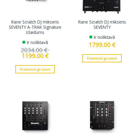
Rane Scratch DJ mikseris
Rane Scratch DJ mikseris
SEVENTY A-TRAK Signature
SEVENTY
izlaidums
Ir noliktavā
Ir noliktavā
1799.00
€
2034.00
€
Original
1199.00
€
Current
price
price
Pievienot grozam
was:
is:
2034.00 €.
1199.00 €.
Pievienot grozam