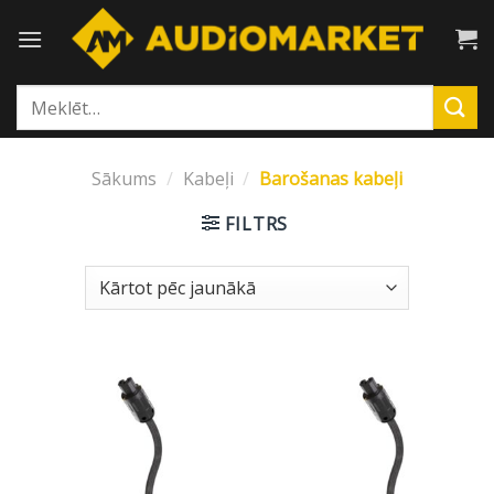
Skip
to
content
Meklēt:
Sākums
/
Kabeļi
/
Barošanas kabeļi
FILTRS