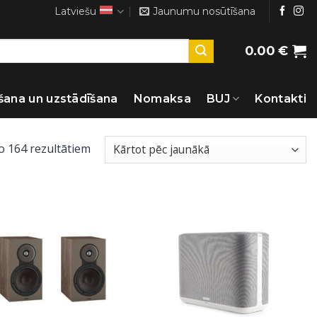
Latviešu
Jaunumu nosūtīšana
0.00
€
šana un uzstādīšana
Nomaksa
BUJ
Kontakti
Sorted
o 164 rezultātiem
by
latest