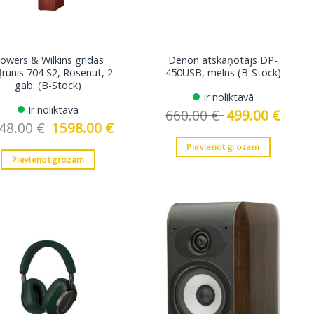
owers & Wilkins grīdas
Denon atskaņotājs DP-
ļrunis 704 S2, Rosenut, 2
450USB, melns (B-Stock)
gab. (B-Stock)
Ir noliktavā
Ir noliktavā
660.00
€
Original
499.00
€
Curren
price
price
48.00
€
Original
1598.00
€
Current
was:
is:
price
price
660.00 €.
499.00 
was:
is:
Pievienot grozam
3048.00 €.
1598.00 €.
Pievienot grozam