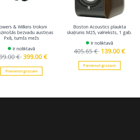
owers & Wilkins troksni
Boston Acoustics plaukta
zinošās bezvadu austiņas
skaļrunis M25, valrieksts, 1 gab.
Px8, tumšs mežs
Ir noliktavā
Ir noliktavā
405.65
€
Original
139.00
€
Curren
price
price
99.00
€
Original
399.00
€
Current
was:
is:
price
price
405.65 €.
139.00 
was:
is:
Pievienot grozam
499.00 €.
399.00 €.
Pievienot grozam