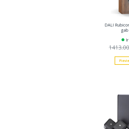
DALI Rubicon
gab
I
1413.0
Pievi