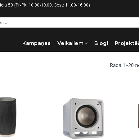
la 50 (Pr-Pk: 10.00-19.00, Sest: 11.00-16.00)
:
Kampaņas
Veikaliem
Blogi
Projektē
Rāda 1–20 n