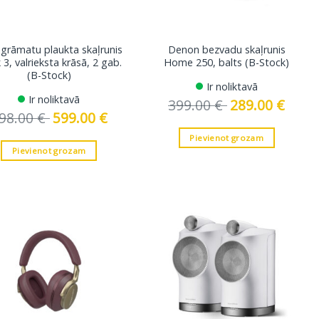
grāmatu plaukta skaļrunis
Denon bezvadu skaļrunis
 3, valrieksta krāsā, 2 gab.
Home 250, balts (B-Stock)
(B-Stock)
Ir noliktavā
Ir noliktavā
399.00
€
Original
289.00
€
Curren
price
price
98.00
€
Original
599.00
€
Current
was:
is:
price
price
399.00 €.
289.00 
was:
is:
Pievienot grozam
698.00 €.
599.00 €.
Pievienot grozam