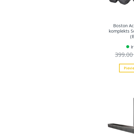
Boston Ac
komplekts S
(
I
399.0
Pievi