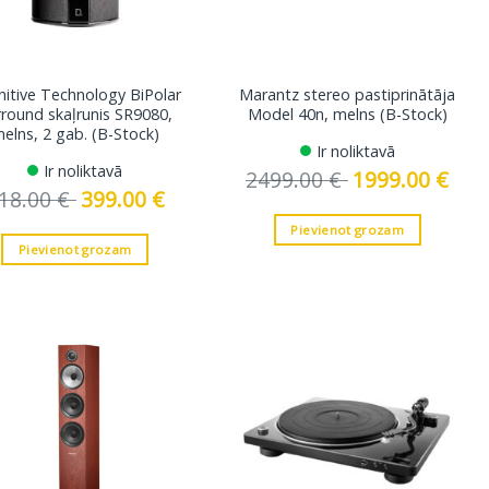
nitive Technology BiPolar
Marantz stereo pastiprinātāja
rround skaļrunis SR9080,
Model 40n, melns (B-Stock)
elns, 2 gab. (B-Stock)
Ir noliktavā
Ir noliktavā
2499.00
€
Original
1999.00
€
Curre
price
price
18.00
€
Original
399.00
€
Current
was:
is:
price
price
2499.00 €.
1999.
was:
is:
Pievienot grozam
818.00 €.
399.00 €.
Pievienot grozam