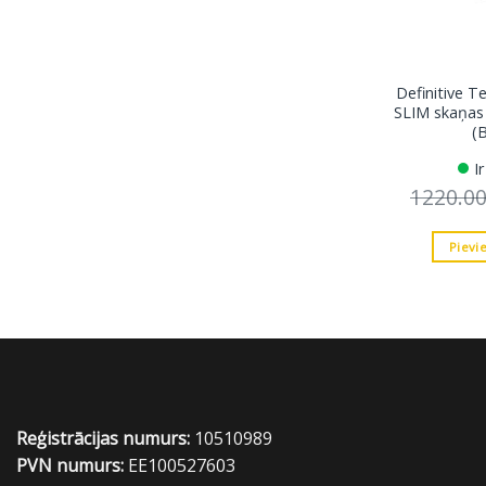
Definitive 
SLIM skaņas
(
I
1220.0
Pievi
Reģistrācijas numurs:
10510989
PVN numurs:
EE100527603