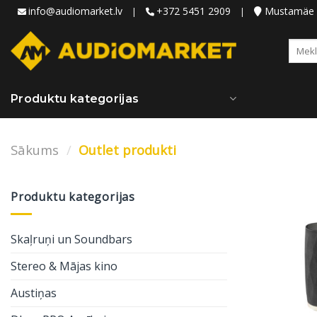
Skip
info@audiomarket.lv
+372 5451 2909
Mustamäe ie
|
|
to
content
Meklēt
Produktu kategorijas
Sākums
/
Outlet produkti
Produktu kategorijas
Skaļruņi un Soundbars
Stereo & Mājas kino
Austiņas