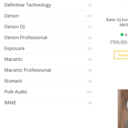
Definitive Technology
(7)
Denon
(19)
Rane DJ ko
MKII
Denon DJ
(1)
I
Denon Professional
(3)
799.0
Exposure
(2)
Pievi
Marantz
(3)
Marantz Professional
(9)
Numark
(6)
Polk Audio
(21)
RANE
(4)