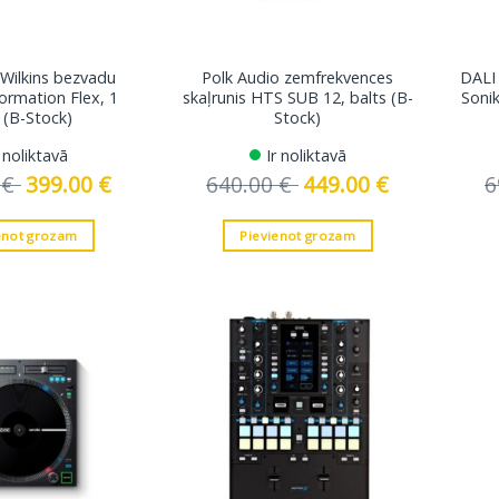
Wilkins bezvadu
Polk Audio zemfrekvences
DALI 
Formation Flex, 1
skaļrunis HTS SUB 12, balts (B-
Sonik
 (B-Stock)
Stock)
r noliktavā
Ir noliktavā
0
€
Original
399.00
€
Current
640.00
€
Original
449.00
€
Current
6
price
price
price
price
was:
is:
was:
is:
519.00 €.
399.00 €.
640.00 €.
449.00 €.
enot grozam
Pievienot grozam