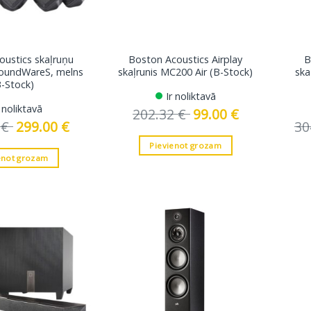
oustics skaļruņu
Boston Acoustics Airplay
B
oundWareS, melns
skaļrunis MC200 Air (B-Stock)
ska
B-Stock)
Ir noliktavā
r noliktavā
202.32
€
Original
99.00
€
Current
price
price
0
€
Original
299.00
€
Current
30
was:
is:
price
price
202.32 €.
99.00 €.
was:
is:
Pievienot grozam
399.00 €.
299.00 €.
enot grozam