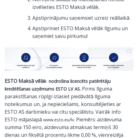
izvēlieties ESTO Maksā vēlāk.
Apstiprinājumu saņemsiet uzreiz reāllaikā.
Apstipriniet ESTO Maksā vēlāk līgumu un
saņemiet savu pirkumu!
ESTO Maksā vēl
āk nodro
šina licencēts patērētāju
Pirms līguma
kreditēšanas uzņēmums ESTO LV AS.
parakstīšanas rūpīgi izlasiet piedāvātā līguma
noteikumus un, ja nepieciešams, konsultējieties ar
ESTO AS darbinieku vai citu speciālistu. Vairāk info
ESTO mājaslapā
. Piemērs: aizdevuma
www.esto.eu/lv
summa 150 eiro, aizdevuma atmaksas termiņš 30
dienas un fiksētā procentu likme 0,00 %, vienreizēja