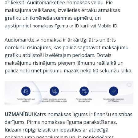
ar ķeksīti Auditomarket.ee nomaksas veidu. Pie
maksājuma veikšanas, izvēlieties ērtāku atmaksas
grafiku un ikmēneša summas apmēru, un
apstipriniet
nomaksas līgumu ar ID karti vai Mobilo ID.
Audiomarkte.lv nomaksa ir ārkārtīgi ātrs un ērts
norēķinu risinājums, kas palīdz sagatavot maksājumu
grafiku atbilstoši izvēlētajam periodam. Dotais
maksājumu risinājums pieņem lēmumu reāllaikā un
palīdz noformēt pirkumu mazāk nekā 60 sekunžu laikā.
UZMANĪBU!
Katrs nomaksas līgums ir finanšu saistības
darījums. Pirms nomaksas līguma parakstīšanas,
lūdzam rūpīgi izlasīt un iepazīties ar attiecīgā
pakalpojuma nosacījumiem un, ja nepieciešams,