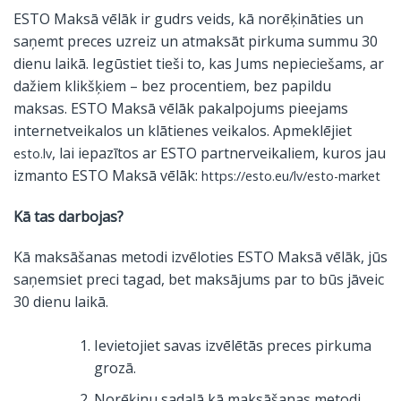
ESTO Maksā vēlāk ir gudrs veids, kā norēķināties un
saņemt preces uzreiz un atmaksāt pirkuma summu 30
dienu laikā. Iegūstiet tieši to, kas Jums nepieciešams, ar
dažiem klikšķiem – bez procentiem, bez papildu
maksas. ESTO Maksā vēlāk pakalpojums pieejams
internetveikalos un klātienes veikalos. Apmeklējie
t
, lai iepazītos ar ESTO partnerveikaliem, kuros jau
esto.lv
izmanto ESTO Maksā vēlāk:
https://esto.eu/lv/esto-market
Kā tas darbojas?
Kā maksāšanas metodi izvēloties ESTO Maksā vēlāk, jūs
saņemsiet preci tagad, bet maksājums par to būs jāveic
30 dienu laikā.
Ievietojiet savas izvēlētās preces pirkuma
grozā.
Norēķinu sadaļā kā maksāšanas metodi