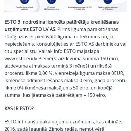
ESTO 3 nodrošina licencēts patērētāju kreditēšanas
uzņēmums ESTO LV AS.
Pirms līguma parakstīšanas
rūpīgi izlasiet piedāvātā līguma noteikumus un, ja
nepieciešams, konsultējieties ar ESTO AS darbinieku vai
citu speciālistu. Vairāk info ESTO mājaslapā
www.esto.eu/lv
Piemērs: aizdevuma summa 150 eiro,
aizdevuma atmaksas termiņš 3 mēneši un fiksētā
procentu likme 0,00 %, vienreizēja līguma maksa 0EUR,
ikmēneša administrēšanas maksa 0 eiro, gada procentu
likme 0% ikmēneša maksājums 50 eiro, un kopējā
summa, kas jāatmaksā patērētājam – 150 eiro.
KAS IR ESTO?
ESTO ir finanšu pakalpojumu uzņēmums, kas dibināts
2016. gadā Igaunijā. Zīmols radās, ņemot vērā