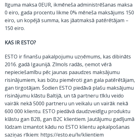
līguma maksa 0EUR, ikmēneša administrēšanas maksa
0 eiro, gada procentu likme 0% mēneša maksājums 150
eiro, un kopējā summa, kas jāatmaksā patērētājam –
150 eiro.
KAS IR ESTO?
ESTO ir finanšu pakalpojumu uzņēmums, kas dibināts
2016. gadā Igaunijā. Zīmols radās, ņemot vērā
nepieciešamību pēc jaunas paaudzes maksājumu
risinājumiem, kas būtu piemēroti gan gala patērētājam,
gan tirgotājam. Šodien ESTO piedāvā plašu maksājumu
risinājumu klāstu Baltijā, un tā partneru tīklu veido
vairāk nekā 5000 partneru un veikalu un vairāk nekā
600 000 klientu. ESTO piedāvā daudzveidīgu produktu
klāstu gan B2B, gan B2C klientiem. Jautājumu gadījumā
lūdzam izmantot kādu no ESTO klientu apkalpošanas
saziņas rīkiem:
https://esto.eu/lv/klientiem