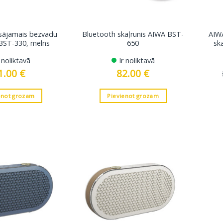
sājamais bezvadu
Bluetooth skaļrunis AIWA BST-
AIW
 BST-330, melns
650
sk
r noliktavā
Ir noliktavā
1.00
€
82.00
€
enot grozam
Pievienot grozam