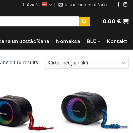
Latviešu
Jaunumu nosūtīšana
0.00
€
šana un uzstādīšana
Nomaksa
BUJ
Kontakti
Sorted
ing all 16 results
by
latest