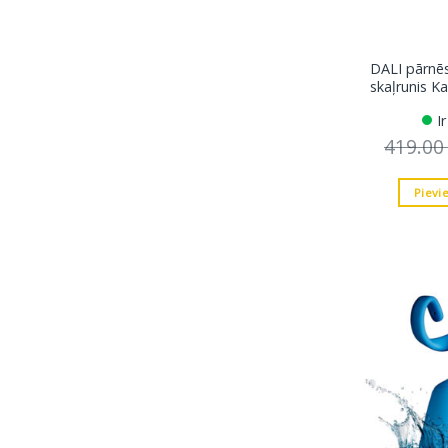
DALI pārnē
skaļrunis Ka
I
419.0
Pievi