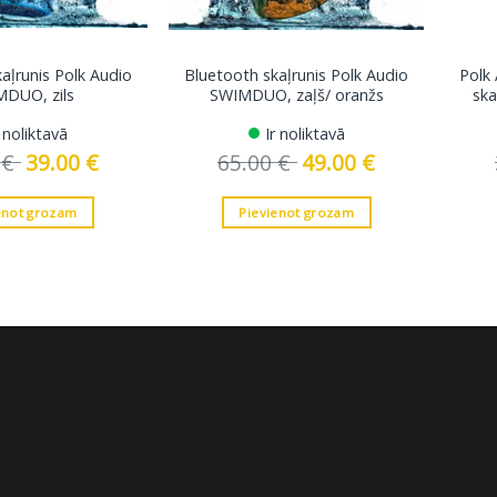
aļrunis Polk Audio
Bluetooth skaļrunis Polk Audio
Polk
DUO, zils
SWIMDUO, zaļš/ oranžs
ska
r noliktavā
Ir noliktavā
0
€
Original
39.00
€
Current
65.00
€
Original
49.00
€
Current
price
price
price
price
was:
is:
was:
is:
65.00 €.
39.00 €.
65.00 €.
49.00 €.
enot grozam
Pievienot grozam