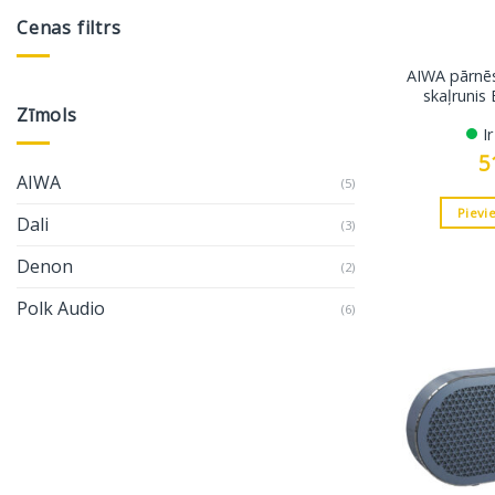
Cenas filtrs
AIWA pārnē
Min.
Maks.
cena
cena
skaļrunis
Zīmols
I
5
AIWA
(5)
Pievi
Dali
(3)
Denon
(2)
Polk Audio
(6)