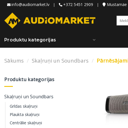
Skip
info@audiomarket.lv
+372 5451 2909
Mustamäe ie
|
|
to
content
Meklēt
Produktu kategorijas
Sākums
/
Skaļruņi un Soundbars
/
Pārnēsājami
Produktu kategorijas
Skaļruņi un Soundbars
Grīdas skaļruņi
Plaukta skaļruņi
Centrālie skaļruņi