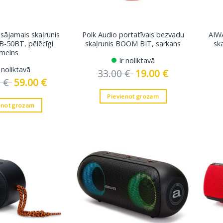
sājamais skaļrunis
Polk Audio portatīvais bezvadu
AIW
-50BT, pēlēcīgi
skaļrunis BOOM BIT, sarkans
sk
melns
Ir noliktavā
r noliktavā
33.00
€
Original
19.00
€
Current
price
price
0
€
Original
59.00
€
Current
was:
is:
price
price
33.00 €.
19.00 €.
was:
is:
Pievienot grozam
109.00 €.
59.00 €.
enot grozam