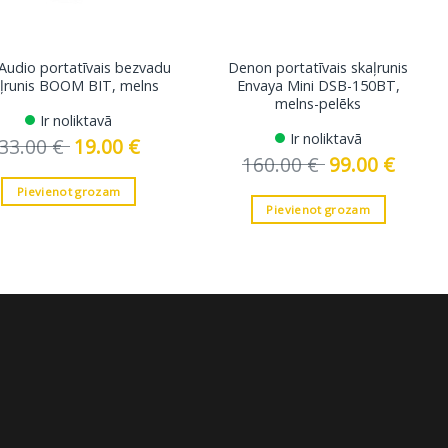
 Audio portatīvais bezvadu
Denon portatīvais skaļrunis
ļrunis BOOM BIT, melns
Envaya Mini DSB-150BT,
melns-pelēks
Ir noliktavā
Ir noliktavā
33.00
€
Original
19.00
€
Current
price
price
160.00
€
Original
99.00
€
Current
was:
is:
price
price
33.00 €.
19.00 €.
was:
is:
Pievienot grozam
160.00 €.
99.00 €.
Pievienot grozam