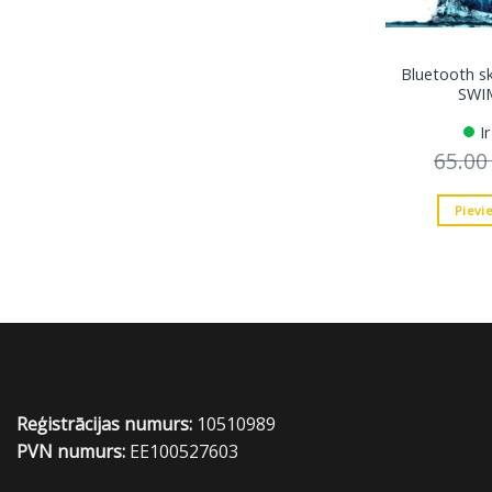
Bluetooth sk
SWIM
I
65.0
Pievi
Reģistrācijas numurs:
10510989
PVN numurs:
EE100527603