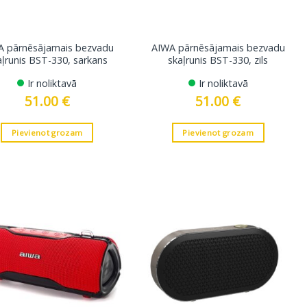
A pārnēsājamais bezvadu
AIWA pārnēsājamais bezvadu
aļrunis BST-330, sarkans
skaļrunis BST-330, zils
Ir noliktavā
Ir noliktavā
51.00
€
51.00
€
Pievienot grozam
Pievienot grozam