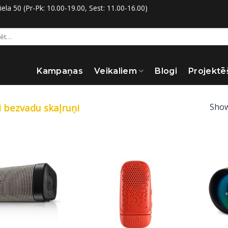
la 50 (Pr-Pk: 10.00-19.00, Sest: 11.00-16.00)
:
Kampaņas
Veikaliem
Blogi
Projektē
Show
 bezvadu skaļruņi