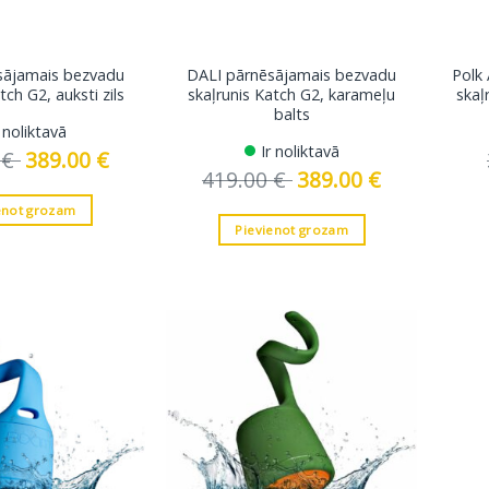
sājamais bezvadu
DALI pārnēsājamais bezvadu
Polk
tch G2, auksti zils
skaļrunis Katch G2, karameļu
skaļ
balts
r noliktavā
Ir noliktavā
0
€
Original
389.00
€
Current
price
price
419.00
€
Original
389.00
€
Current
was:
is:
price
price
419.00 €.
389.00 €.
was:
is:
enot grozam
419.00 €.
389.00 €.
Pievienot grozam