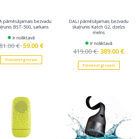
A pārnēsājamais bezvadu
DALI pārnēsājamais bezvadu
aļrunis BST-500, sarkans
skaļrunis Katch G2, dzelzs
melns
Ir noliktavā
Ir noliktavā
81.00
€
Original
59.00
€
Current
price
price
419.00
€
Original
389.00
€
Curren
was:
is:
price
price
81.00 €.
59.00 €.
was:
is:
Pievienot grozam
419.00 €.
389.00 
Pievienot grozam