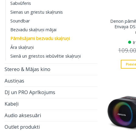
Sabvūferis
Sienas un griestu skaļrunis
Soundbar
Denon pārnē
Envaya DSB
Bezvadu skaļruņi mājai
Pārnēsājami bezvadu skaļruņi
I
Āra skaļruņi
109.0
Sienā un griestos iebūvētie skaļruņi
Pievi
Stereo & Mājas kino
Austiņas
DJ un PRO Aprīkojums
Kabeļi
Audio aksesuāri
Outlet produkti