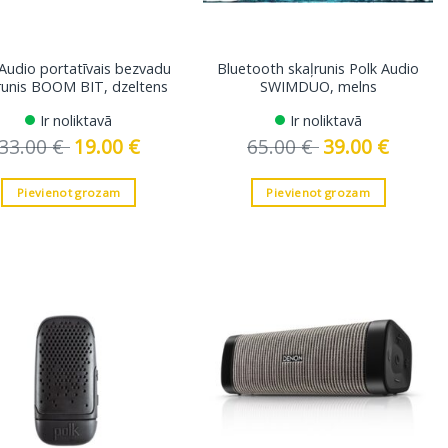
 Audio portatīvais bezvadu
Bluetooth skaļrunis Polk Audio
runis BOOM BIT, dzeltens
SWIMDUO, melns
Ir noliktavā
Ir noliktavā
33.00
€
Original
19.00
€
Current
65.00
€
Original
39.00
€
Current
price
price
price
price
was:
is:
was:
is:
33.00 €.
19.00 €.
65.00 €.
39.00 €.
Pievienot grozam
Pievienot grozam