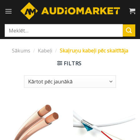
Skip
to
content
Meklēt:
Sākums
/
Kabeļi
/
Skaļruņu kabeļi pēc skaitītāja
FILTRS