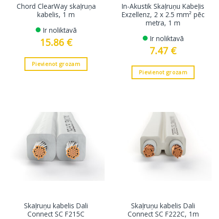
Chord ClearWay skaļruņa
In-Akustik Skaļruņu Kabeļis
kabelis, 1 m
Exzellenz, 2 x 2.5 mm² pēc
metra, 1 m
Ir noliktavā
Ir noliktavā
15.86
€
7.47
€
Pievienot grozam
Pievienot grozam
Skaļruņu kabelis Dali
Skaļruņu kabelis Dali
Connect SC F215C
Connect SC F222C, 1m