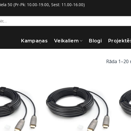
la 50 (Pr-Pk: 10.00-19.00, Sest: 11.00-16.00)
:
Kampaņas
Veikaliem
Blogi
Projektē
Rāda 1–20 