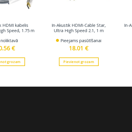
ik HDMI kabelis
In-Akustik HDMI-Cable Star,
In-A
igh Speed, 1.75 m
Ultra High Speed 2.1, 1 m
r noliktavā
Pieejams pasūtīšanai
0.56
€
18.01
€
enot grozam
Pievienot grozam