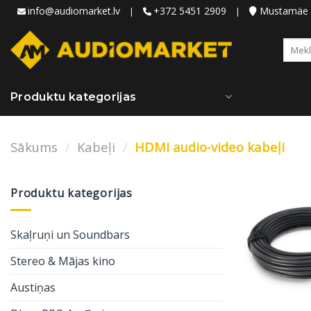
Skip
info@audiomarket.lv
+372 5451 2909
Mustamäe ie
|
|
to
content
Meklēt
Produktu kategorijas
Sākums
/
Kabeļi
/
HDMI audio-video kabeļi
Produktu kategorijas
Skaļruņi un Soundbars
Stereo & Mājas kino
Austiņas