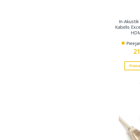
In-Akusti
Kabelis Exc
HDMI
Pieeja
2
Pievi