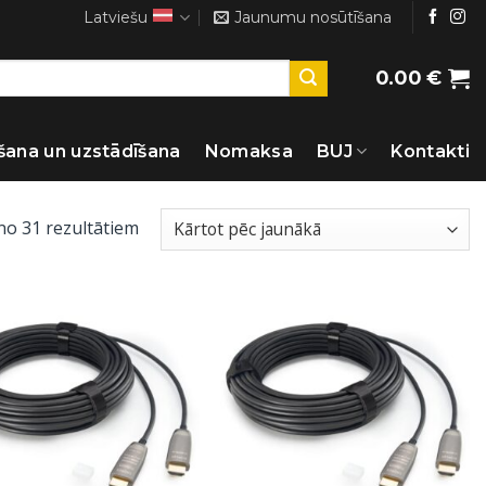
Latviešu
Jaunumu nosūtīšana
0.00
€
šana un uzstādīšana
Nomaksa
BUJ
Kontakti
Sorted
no 31 rezultātiem
by
latest