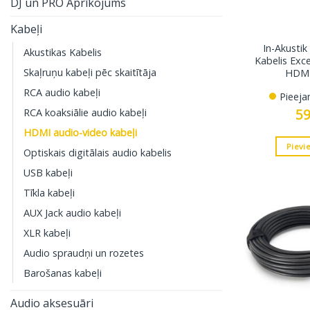
DJ un PRO Aprīkojums
Kabeļi
In-Akusti
Akustikas Kabelis
Kabelis Exc
Skaļruņu kabeļi pēc skaitītāja
HDMI
RCA audio kabeļi
Pieeja
5
RCA koaksiālie audio kabeļi
HDMI audio-video kabeļi
Pievi
Optiskais digitālais audio kabelis
USB kabeļi
Tīkla kabeļi
AUX Jack audio kabeļi
XLR kabeļi
Audio spraudņi un rozetes
Barošanas kabeļi
Audio aksesuāri