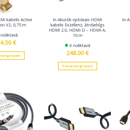
 kabelis Active
In-Akustik optiskais HDMI
In-
ion V2, 0,75 m
kabelis Exzellenz, ātrdarbīgs
HDMI 2.0, HDMI-D – HDMI-A,
r noliktavā
10 m
74.50
€
Ir noliktavā
248.00
€
enot grozam
Pievienot grozam