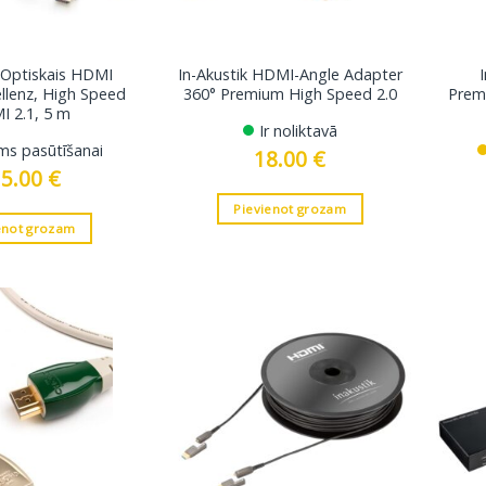
k Optiskais HDMI
In-Akustik HDMI-Angle Adapter
ellenz, High Speed
360° Premium High Speed ​​2.0
Premi
 2.1, 5 m
Ir noliktavā
ms pasūtīšanai
18.00
€
15.00
€
Pievienot grozam
enot grozam