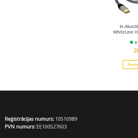
In-Akust
WhiteLine H
I
2
Pievi
Reģistrācijas numurs:
10510989
PVN numurs:
EE100527603