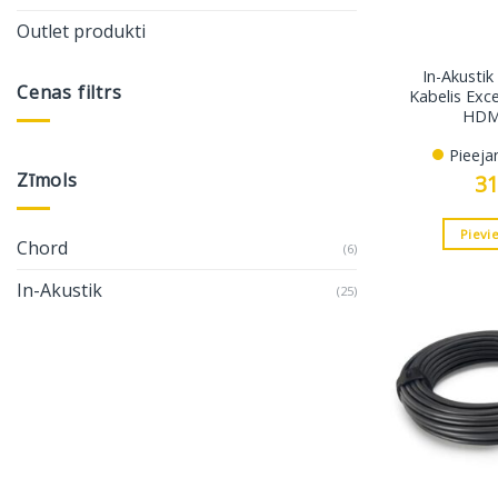
Outlet produkti
In-Akusti
Cenas filtrs
Kabelis Exc
HDMI
Min.
Maks.
Pieeja
cena
cena
Zīmols
3
Pievi
Chord
(6)
In-Akustik
(25)