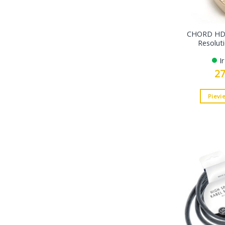
CHORD HDMI
Resolut
I
2
Pievi