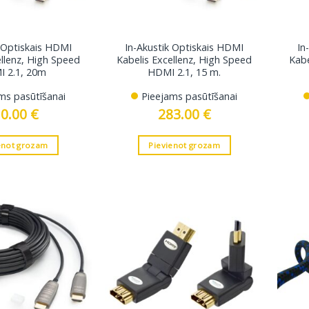
k Optiskais HDMI
In-Akustik Optiskais HDMI
In
ellenz, High Speed
Kabelis Excellenz, High Speed
Kabe
 2.1, 20m
HDMI 2.1, 15 m.
ms pasūtīšanai
Pieejams pasūtīšanai
10.00
€
283.00
€
enot grozam
Pievienot grozam