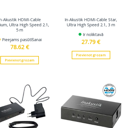
In-Akustik HDMI-Cable
In-Akustik HDMI-Cable Star,
um, Ultra High Speed ​​2.1,
Ultra High Speed 2.1, 3 m
5 m
Ir noliktavā
Pieejams pasūtīšanai
27.79
€
78.62
€
Pievienot grozam
Pievienot grozam