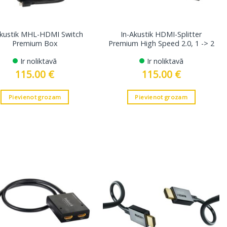
Akustik MHL-HDMI Switch
In-Akustik HDMI-Splitter
Premium Box
Premium High Speed ​​2.0, 1 -> 2
Ir noliktavā
Ir noliktavā
115.00
€
115.00
€
Pievienot grozam
Pievienot grozam