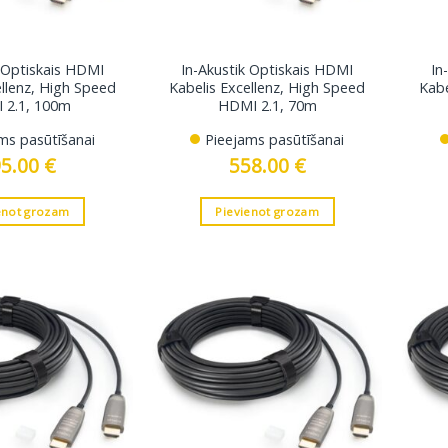
k Optiskais HDMI
In-Akustik Optiskais HDMI
In
ellenz, High Speed
Kabelis Excellenz, High Speed
Kabe
 2.1, 100m
HDMI 2.1, 70m
ms pasūtīšanai
Pieejams pasūtīšanai
95.00
€
558.00
€
enot grozam
Pievienot grozam