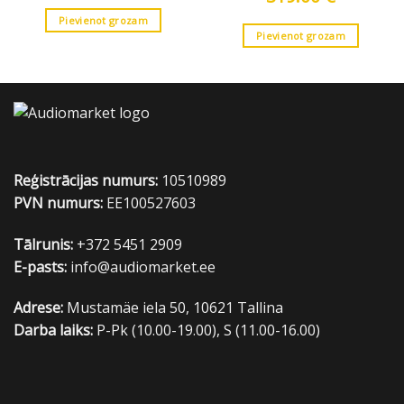
Pievienot grozam
Pievienot grozam
Reģistrācijas numurs:
10510989
PVN numurs:
EE100527603
Tālrunis:
+372 5451 2909
E-pasts:
info@audiomarket.ee
Adrese:
Mustamäe iela 50, 10621 Tallina
Darba laiks:
P-Pk (10.00-19.00), S (11.00-16.00)