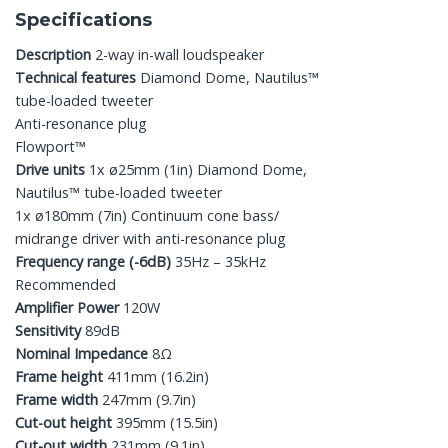
Specifications
Description
2-way in-wall loudspeaker
Technical features
Diamond Dome, Nautilus™
tube-loaded tweeter
Anti-resonance plug
Flowport™
Drive units
1x ø25mm (1in) Diamond Dome,
Nautilus™ tube-loaded tweeter
1x ø180mm (7in) Continuum cone bass/
midrange driver with anti-resonance plug
Frequency range (-6dB)
35Hz – 35kHz
Recommended
Amplifier Power
120W
Sensitivity
89dB
Nominal Impedance
8Ω
Frame height
411mm (16.2in)
Frame width
247mm (9.7in)
Cut-out height
395mm (15.5in)
Cut-out width
231mm (9.1in)