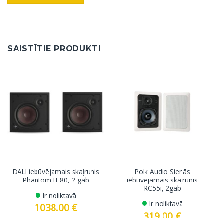
SAISTĪTIE PRODUKTI
DALI iebūvējamais skaļrunis
Polk Audio Sienās
Phantom H-80, 2 gab
iebūvējamais skaļrunis
RC55i, 2gab
Ir noliktavā
Ir noliktavā
1038.00
€
319.00
€