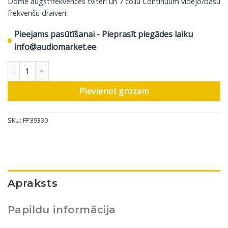
Dome augstfrekvences tviteri un 7 collu Continuum vidējo/basu
frekvenču draiveri.
Pieejams pasūtīšanai - Pieprasīt piegādes laiku
info@audiomarket.ee
Bowers & Wilkins iebūvējamais skaļrunis CWM8.5D, 1 gab daudz
Pievienot grozam
SKU:
FP39330
Apraksts
Papildu informācija