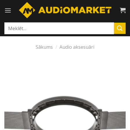
Skip
to
content
Meklēt:
Sākums
/
Audio aksesuāri