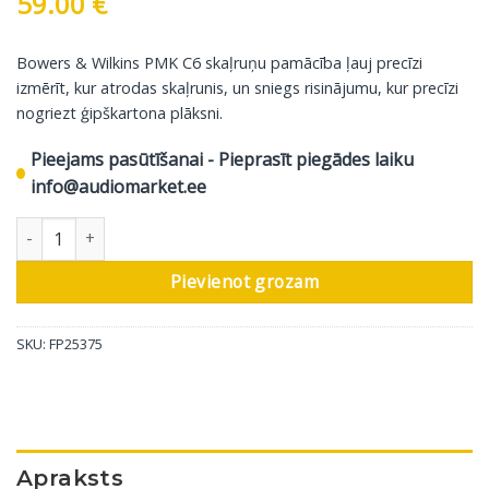
59.00
€
Bowers & Wilkins PMK C6 skaļruņu pamācība ļauj precīzi
izmērīt, kur atrodas skaļrunis, un sniegs risinājumu, kur precīzi
nogriezt ģipškartona plāksni.
Pieejams pasūtīšanai - Pieprasīt piegādes laiku
info@audiomarket.ee
Bowers & Wilkins pirmsmontāžas komplekts PMK C8, 1 gab dau
Pievienot grozam
SKU:
FP25375
Apraksts