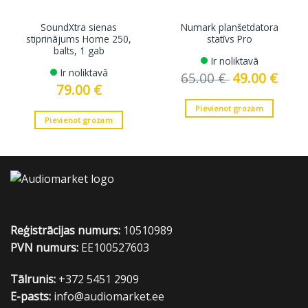
SoundXtra sienas
Numark planšetdatora
stiprinājums Home 250,
statīvs Pro
balts, 1 gab
Ir noliktavā
Ir noliktavā
65.00
€
Original
49.00
€
Curren
price
price
79.00
€
was:
is:
65.00 €.
49.00 €
Pievienot grozam
Pievienot grozam
Reģistrācijas numurs:
10510989
PVN numurs:
EE100527603
Tālrunis:
+372 5451 2909
E-pasts:
info@audiomarket.ee