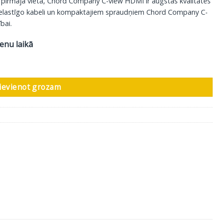
ot pirmajā vietā, Chord Company C-view HDMI ir augstas kvalitātes
 elastīgo kabeli un kompaktajiem spraudņiem Chord Company C-
bai.
ienu laikā
ievienot grozam