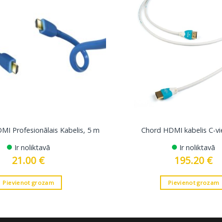
DMI Profesionālais Kabelis, 5 m
Chord HDMI kabelis C-vi
Ir noliktavā
Ir noliktavā
21.00
€
195.20
€
Pievienot grozam
Pievienot grozam