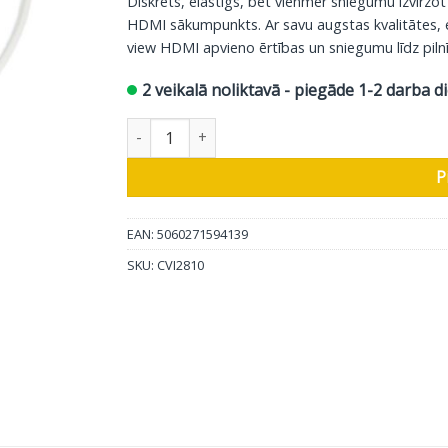
Diskrēts, elastīgs, bet vienmēr sniegumu izvirz
HDMI sākumpunkts. Ar savu augstas kvalitātes,
view HDMI apvieno ērtības un sniegumu līdz pilnī
2 veikalā noliktavā - piegāde 1-2 darba d
Chord HDMI kabelis C-view, 2 m daudzums
P
EAN: 5060271594139
SKU:
CVI2810