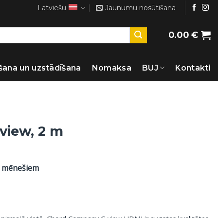
Latviešu
Jaunumu nosūtīšana
0.00
€
šana un uzstādīšana
Nomaksa
BUJ
Kontakti
view, 2 m
2 mēnešiem