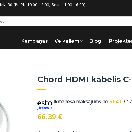
la 50 (Pr-Pk: 10.00-19.00, Sest: 11.00-16.00)
:
Kampaņas
Veikaliem
Blogi
Projektē
Chord HDMI kabelis C-
Ikmēneša maksājums no
5.64
€
/ 1
66.39
€