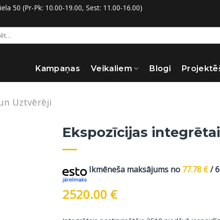
la 50 (Pr-Pk: 10.00-19.00, Sest: 11.00-16.00)
:
Kampaņas
Veikaliem
Blogi
Projektē
 un Uztvērēji
Ekspozīcijas integrētai
Ikmēneša maksājums no
77.78
€
/ 
2520.00
€