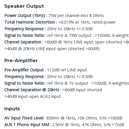
Speaker Output
Power Output (1kHz) :
75W per channel into 8 Ohms
Total Harmonic Distortion :
<0.015% at 1kHz, rated power
Frequency Response :
20Hz to 20kHz +/-0.5dB
Signal to Noise Ratio :
ref 1kHz & 75W output : >100dB, A weigh
Channel Separation :
>60dB @ 1kHz LINE input open (shorted >8
>40dB @ 20kHz LINE input open (shorted >60dB)
Pre-Amplifier
Pre-Amplifier Output :
+12dB ref LINE input
Frequency Response :
20Hz to 20kHz +/-0.5dB
Signal to Noise Ratio :
ref 1kHz & 1V output : >100dB, A weighte
Channel Separation @ 20kHz :
>60dB input shorted
>40dB input open AUX2 input
Inputs
AV Input Fixed Level :
850mV @ 1kHz, 10K Ohms, S/N >100dB
AUX 1 Phono Input MM :
2.5mV @ 1kHz, 47K Ohms, S/N >72dB