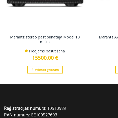
Marantz stereo pastiprinātāja Model 10,
Marantz AV
melns
Pieejams pasūtīšanai
15500.00
€
Pievienot grozam
Reģistrācijas numurs:
10510989
PVN numurs:
EE100527603