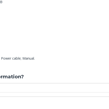
dB
 Power cable; Manual.
ormation?