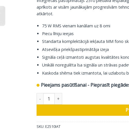
Integrētais pastiprinātājs 2510 piedāvā iespaidīg
aprīkots ar visām jaunākajām progresīvām tehno
atkārtot.
75 W RMS vienam kanālam uz 8 omi
Piecu līniju ieejas
Standarta komplektācijā iekļauta MM fono s
Atsevišķa priekšpastiprinātāja izeja
Signāla ceļā izmantoti augstas kvalitātes kon
Unikāli noregulēta īsa signāla un strāvas pad
Kaskoda shēma tiek izmantota, lai uzlabotu b
Pieejams pasūtīšanai - Pieprasīt piegāde
Ekspozīcijas integrētais pastiprinātājs 2510, ti
P
SKU:
E2510IAT