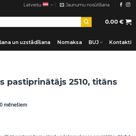
Latviešu
Jaunumu nosūtīšana
0.00
€
šana un uzstādīšana
Nomaksa
BUJ
Kontakti
s pastiprinātājs 2510, titāns
60 mēnešiem