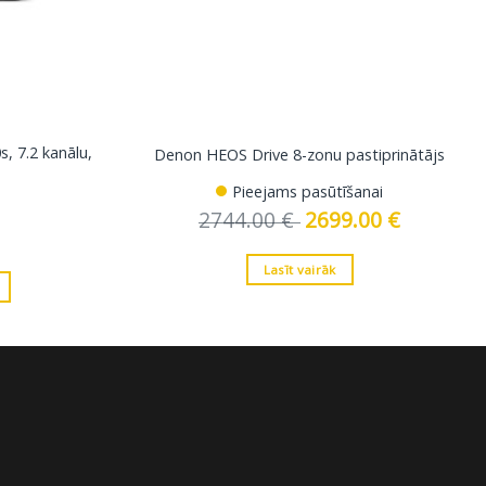
, 7.2 kanālu,
Denon HEOS Drive 8-zonu pastiprinātājs
Pieejams pasūtīšanai
2744.00
€
Original
2699.00
€
Current
price
price
was:
is:
2744.00 €.
2699.00 €.
Lasīt vairāk