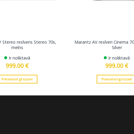
 Stereo resīveris Stereo 70s,
Marantz AV resīveri Cinema 70s
melns
Silver
Ir noliktavā
Ir noliktavā
999.00
€
999.00
€
Pievienot grozam
Pievienot grozam