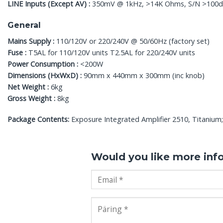
LINE Inputs (Except AV) :
350mV @ 1kHz, >14K Ohms, S/N >100
General
Mains Supply :
110/120V or 220/240V @ 50/60Hz (factory set)
Fuse :
T5AL for 110/120V units T2.5AL for 220/240V units
Power Consumption :
<200W
Dimensions (HxWxD) :
90mm x 440mm x 300mm (inc knob)
Net Weight :
6kg
Gross Weight :
8kg
Package Contents:
Exposure Integrated Amplifier 2510, Titanium;
Would you like more inf