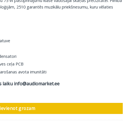
u 75 W pastiprinājumu klasē vadošajai skaņas precizitātei. Pilnībā
loģijām, 2510 garantēs muzikālu priekšnesumu, kuru vēlaties
katuve
densatori
eves ceļa PCB
arošanas avota imunitāti
s laiku
info@audiomarket.ee
tāns daudzums
ievienot grozam