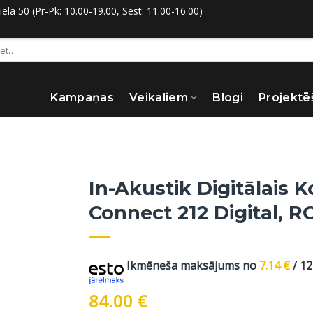
la 50 (Pr-Pk: 10.00-19.00, Sest: 11.00-16.00)
:
Kampaņas
Veikaliem
Blogi
Projektē
In-Akustik Digitālais K
Connect 212 Digital, R
Ikmēneša maksājums no
7.14
€
/ 1
84.00
€