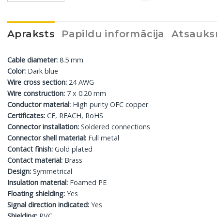
Apraksts
Papildu informācija
Atsauks
Cable diameter:
8.5 mm
Color:
Dark blue
Wire cross section:
24 AWG
Wire construction:
7 x 0.20 mm
Conductor material:
High purity OFC copper
Certificates:
CE, REACH, RoHS
Connector installation:
Soldered connections
Connector shell material:
Full metal
Contact finish:
Gold plated
Contact material:
Brass
Design:
Symmetrical
Insulation material:
Foamed PE
Floating shielding:
Yes
Signal direction indicated:
Yes
Shielding:
PVC