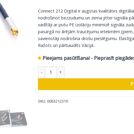
Connect 212 Digital ir augstas kvalitātes digitāla
nodrošinot bezzudumu un zema jitter signāla pār
vadītāji ar putu PE izolāciju minimizē signāla z
pasargā no ārējām traucējumu ietekmēm (piem., Wi
savienotāji nodrošina drošu pieslēgumu. Elastīga u
Ražots un pārbaudīts Vācijā.
Pieejams pasūtīšanai - Pieprasīt piegāde
In-Akustik Digitālais Koaksiālais Kabeļis Exzell
P
SKU:
0063212310