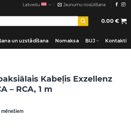
Latviešu
Jaunumu nosūtīšana
0.00
€
šana un uzstādīšana
Nomaksa
BUJ
Kontakti
oaksiālais Kabeļis Exzellenz
CA – RCA, 1 m
2 mēnešiem