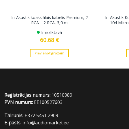
In-Akustik koaksiālais kabelis Premium, 2
In-Akustik K
RCA – 2 RCA, 3,0 m
104 Micro
Ir noliktavā
60.68
€
Pievienot grozam
Reģistrācijas numurs:
10510989
PVN numurs:
EE100527603
Tālrunis:
+372 5451 2909
E-pasts:
info@audiomarket.ee