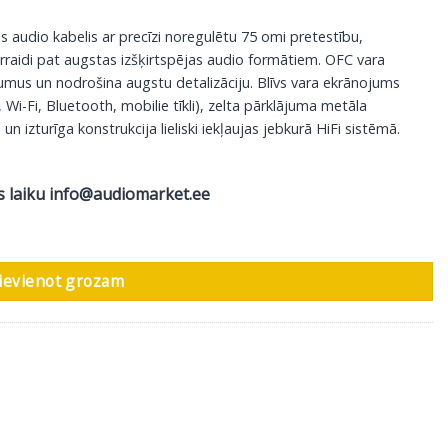
is audio kabelis ar precīzi noregulētu 75 omi pretestību,
raidi pat augstas izšķirtspējas audio formātiem. OFC vara
udumus un nodrošina augstu detalizāciju. Blīvs vara ekrānojums
-Fi, Bluetooth, mobilie tīkli), zelta pārklājuma metāla
n izturīga konstrukcija lieliski iekļaujas jebkurā HiFi sistēmā.
s laiku
info@audiomarket.ee
enz Connect 212 Digital, RCA - RCA, 1 m daudzums
ievienot grozam