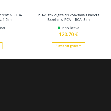
ferenz NF-104
In-Akustik digitālais koaksiālais kabelis
A, 1.5 m
Exzellenz, RCA – RCA, 3 m
nai
Ir noliktavā
120.70
€
Pievienot grozam