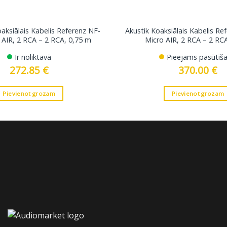
oaksiālais Kabelis Referenz NF-
Akustik Koaksiālais Kabelis Re
 AIR, 2 RCA – 2 RCA, 0,75 m
Micro AIR, 2 RCA – 2 RC
Ir noliktavā
Pieejams pasūtīša
272.85
€
370.00
€
Pievienot grozam
Pievienot grozam