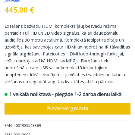
445.00
€
Exzellenz bezvadu HDMI komplekts ļauj bezvadu režīmā
pārraidīt Full HD un 3D video signālus, kā arī daudzkanālu
audio līdz 30 metru attālumā. Komplektā ietilpst raidītājs un
uztvērējs, kas savienojas caur HDMI un nodrošina IR tālvadības
signāla atgriešanu. Pateicoties HDMI loop-through funkcijai,
ierīce darbojas arī kā HDMI sadalītājs. Barošana tiek
nodrošināta caur USB vai ar komplektā iekļautajiem
adapteriem. Ideāls risinājums, ja vēlaties izvairīties no kabeļu
vilkšanas un saglabāt augstas kvalitātes attēla pārraidi.
1 veikalā noliktavā - piegāde 1-2 darba dienu laikā
Pievienot grozam
EAN: 4001985513369
SKU:
00912003