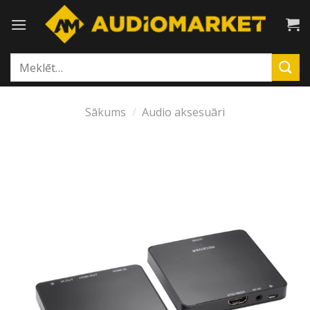
Skip
to
content
Meklēt:
Sākums
/
Audio aksesuāri