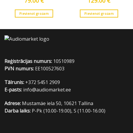
79.00
€
129.00
€
Pievienot grozam
Pievienot grozam
Reģistrācijas numurs:
10510989
PVN numurs:
EE100527603
Tālrunis:
+372 5451 2909
E-pasts:
info@audiomarket.ee
Adrese:
Mustamäe iela 50, 10621 Tallina
Darba laiks:
P-Pk (10.00-19.00), S (11.00-16.00)