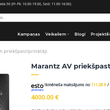
la 50 (Pr-Pk: 10.00-19.00, Sest: 11.00-16.00)
:
Kampaņas
Veikaliem
Blogi
Projektē
n priekšpastiprinātāji
Marantz AV priekšpasti
Ikmēneša maksājums no
111.28
€
/
4000.00
€