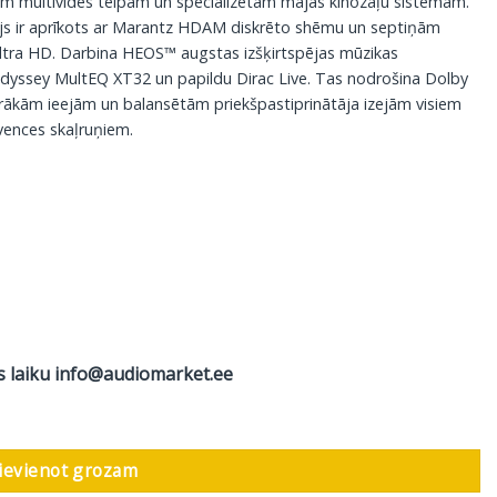
elām multivides telpām un specializētām mājas kinozāļu sistēmām.
tājs ir aprīkots ar Marantz HDAM diskrēto shēmu un septiņām
Ultra HD. Darbina HEOS™ augstas izšķirtspējas mūzikas
Audyssey MultEQ XT32 un papildu Dirac Live. Tas nodrošina Dolby
rākām ieejām un balansētām priekšpastiprinātāja izejām visiem
vences skaļruņiem.
s laiku
info@audiomarket.ee
āli daudzums
ievienot grozam