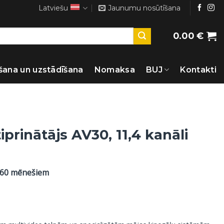
Latviešu
Jaunumu nosūtīšana
0.00
€
šana un uzstādīšana
Nomaksa
BUJ
Kontakti
prinātājs AV30, 11,4 kanāli
 60 mēnešiem