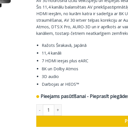
AV 30 nodrošina izcilu veiktspēju un iespējas li
Šis 11,4 kanālu balansētais AV priekšpastiprinā
HDMI ieejām, no kurām katra ir saderīga ar 8K 
straumēšanai, AV 30 ietver telpas korekciju ar 
Atmos, DTS:X Pro, AURO-3D un ir aprīkots ar vai
kanāliem, tostarp četriem neatkarīgiem zemfrek
Ražots Širakavā, Japānā
11,4 kanāli
7 HDMI ieejas plus eARC
8K un Dolby Atmos
3D audio
Darbojas ar HEOS™
Pieejams pasūtīšanai - Pieprasīt piegāde
Marantz AV priekšpastiprinātājs AV30, 11,4 kan
P