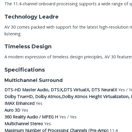
The 11.4-channel onboard processing supports a wide range of spe
Technology Leadre
AV 30 comes packed with support for the latest high-resolution 
listening.
Timeless Design
A modern expression of timeless design principles, AV 30 features
Specifications
Multichannel Surround
DTS-HD Master Audio, DTS:X,DTS Virtual:X, DTS Neural:X
Yes / Y
Dolby TrueHD, Dolby Atmos,Dolby Atmos Height Virtualization,
IMAX Enhanced
Yes
Auro 3D
Yes
360 Reality Audio / MPEG H
Yes / Yes
Multichannel Stereo
Yes
Maximum Number of Processing Channels (Pre-Amp)
11.4