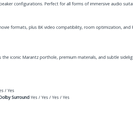
aker configurations. Perfect for all forms of immersive audio suit
movie formats, plus 8K video compatibility, room optimization, an
 the iconic Marantz porthole, premium materials, and subtle sideligh
es / Yes
 Dolby Surround
Yes / Yes / Yes / Yes