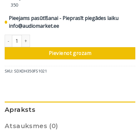
350
Pieejams pasūtīšanai - Pieprasīt piegādes laiku
info@audiomarket.ee
SoundXtra skaļruņu statīvs Home 350, melns, 1 gab daudzums
Pievienot grozam
SKU:
SDXDH350FS1021
Apraksts
Atsauksmes (0)