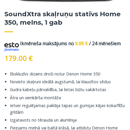
SoundXtra skaļruņu statīvs Home
350, melns, 1 gab
Ikmēneša maksājums no
8.88
€
/ 24 mēnešiem
179.00
€
Ekskluzīvs dizains droši notur Denon Home 350
Novieto skaļruni ideālā augstumā, lai klausītos sēdus
Gudra kabeļu pārvaldība, lai lietas būtu sakārtotas
Ātra un vienkārša montāža
Ietver regulējamas paklāja tapas un gumijas kājas koka/flīžu
grīdām
Izgatavots no tērauda un alumīnija
Pieejams melnā vai baltā krāsā, lai atbilstu Denon Home