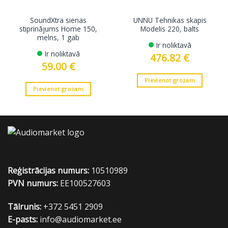
SoundXtra sienas
UNNU Tehnikas skapis
stiprinājums Home 150,
Modelis 220, balts
melns, 1 gab
Ir noliktavā
Ir noliktavā
476.82
€
59.00
€
Pievienot grozam
Pievienot grozam
Reģistrācijas numurs:
10510989
PVN numurs:
EE100527603
Tālrunis:
+372 5451 2909
E-pasts:
info@audiomarket.ee