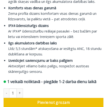
agrāk skaņas vadība un ilgs akumulatora darbības laiks.
Komforts visas dienas garumā
Zema profila dizains komfortam visas dienas garumā un
līdzsvarots, lai paliktu vietā – pat atrodoties ceļā.
IPX4 ūdensizturīgs dizains
Ar IPX4* ūdensizturību reālajai pasaulei – bez bažām par
lietu vai intensīviem treniņiem sporta zālē.
Ilgs akumulatora darbības laiks
Līdz 5,5 stundām* atskaņošana ar ieslēgtu ANC, 18 stundu
dublēšana ar korpusu.
Izveidojiet savienojumu ar balss palīgiem
Aktivizējiet vēlamo balss palīgu, nospiežot austiņas
skārienjutīgo sensoru.
1 veikalā noliktavā - piegāde 1-2 darba dienu laikā
Technics troksni slāpējošas bezvadu austiņas EAH-AZ40M2, rozā
Pievienot grozam