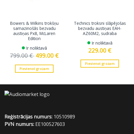
Bowers & Wilkins trokšņu
Technics troksni slāpējošas
samazinošās bezvadu
bezvadu austiņas EAH-
austiņas Px8, McLaren
AZ60M2, sudraba
Edition
Ir noliktavā
Ir noliktavā
229.00
€
799.00
€
Original
499.00
€
Current
price
price
was:
is:
Pievienot grozam
799.00 €.
499.00 €.
Pievienot grozam
Reģistrācijas numurs:
10510989
PVN numurs:
EE100527603