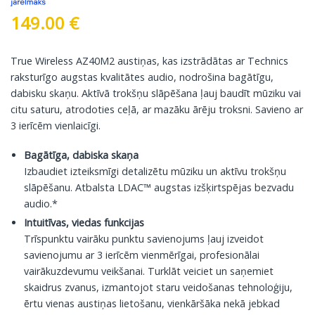
149.00
€
True Wireless AZ40M2 austiņas, kas izstrādātas ar Technics
raksturīgo augstas kvalitātes audio, nodrošina bagātīgu,
dabisku skaņu. Aktīvā trokšņu slāpēšana ļauj baudīt mūziku vai
citu saturu, atrodoties ceļā, ar mazāku ārēju troksni. Savieno ar
3 ierīcēm vienlaicīgi.
Bagātīga, dabiska skaņa
Izbaudiet izteiksmīgi detalizētu mūziku un aktīvu trokšņu
slāpēšanu. Atbalsta LDAC™ augstas izšķirtspējas bezvadu
audio.*
Intuitīvas, viedas funkcijas
Trīspunktu vairāku punktu savienojums ļauj izveidot
savienojumu ar 3 ierīcēm vienmērīgai, profesionālai
vairākuzdevumu veikšanai. Turklāt veiciet un saņemiet
skaidrus zvanus, izmantojot staru veidošanas tehnoloģiju,
ērtu vienas austiņas lietošanu, vienkāršāka nekā jebkad