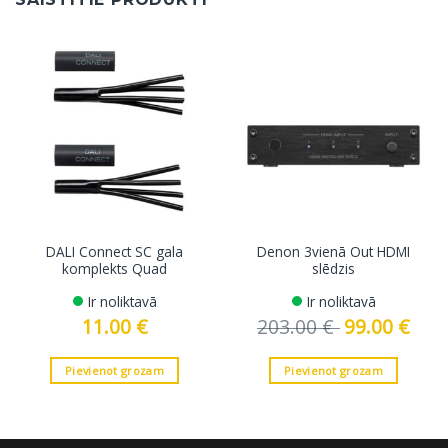
DALI Connect SC gala
Denon 3vienā Out HDMI
komplekts Quad
slēdzis
Ir noliktavā
Ir noliktavā
11.00
€
203.00
€
Original
99.00
€
Curre
price
price
was:
is:
203.00 €.
99.00 
Pievienot grozam
Pievienot grozam