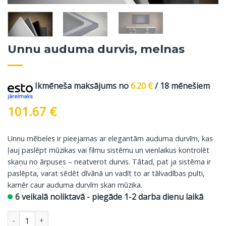
Unnu auduma durvis, melnas
Ikmēneša maksājums no
6.20
€
/ 18 mēnešiem
101.67
€
Unnu mēbeles ir pieejamas ar elegantām auduma durvīm, kas
ļauj paslēpt mūzikas vai filmu sistēmu un vienlaikus kontrolēt
skaņu no ārpuses – neatverot durvis. Tātad, pat ja sistēma ir
paslēpta, varat sēdēt dīvānā un vadīt to ar tālvadības pulti,
kamēr caur auduma durvīm skan mūzika.
6 veikalā noliktavā - piegāde 1-2 darba dienu laikā
Unnu auduma durvis, melnas daudzums