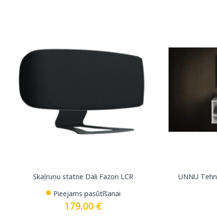
Skaļruņu statne Dali Fazon LCR
UNNU Tehnik
Pieejams pasūtīšanai
179.00
€