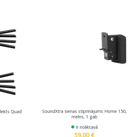
SoundXtra sienas stiprinājums Home 150,
lekts Quad
melns, 1 gab
Ir noliktavā
59.00
€