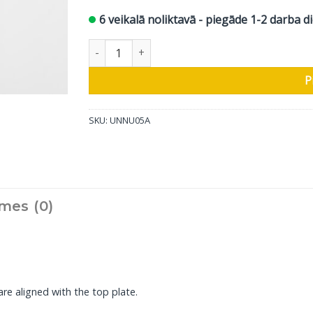
6 veikalā noliktavā - piegāde 1-2 darba d
Unnu kabeļa pārsega plāksne A atvērta daudzu
P
SKU:
UNNU05A
mes (0)
are aligned with the top plate.