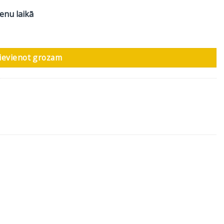
ienu laikā
ms
ievienot grozam