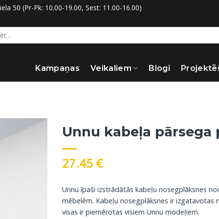
la 50 (Pr-Pk: 10.00-19.00, Sest: 11.00-16.00)
:
Kampaņas
Veikaliem
Blogi
Projektē
Unnu kabeļa pārsega 
27.45
€
Unnu īpaši izstrādātās kabeļu nosegplāksnes nodro
mēbelēm. Kabeļu nosegplāksnes ir izgatavotas n
visas ir piemērotas visiem Unnu modeļiem.