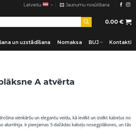
Latviešu
Jaunumu nosūtīšana
0.00
€
šana un uzstādīšana
Nomaksa
BUJ
Kontakti
plāksne A atvērta
šina vienkāršu un elegantu veidu, kā ievilkt un izvilkt kabeļus no
o alumīnija. Ir pieejamas 5 dažādas kabeļu nosegplāksnes, un tās