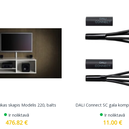
as skapis Modelis 220, balts
DALI Connect SC gala komp
Ir noliktavā
Ir noliktavā
476.82
€
11.00
€