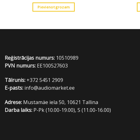
Pievienot grozam
Reģistrācijas numurs:
10510989
PVN numurs:
EE100527603
Tālrunis:
+372 5451 2909
E-pasts:
info@audiomarket.ee
Adrese:
Mustamäe iela 50, 10621 Tallina
Darba laiks:
P-Pk (10.00-19.00), S (11.00-16.00)