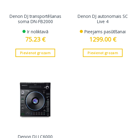
Denon DJ transportēšanas
Denon DJ autonomais SC
soma DN-FB2000
Live 4
Ir noliktavā
Pieejams pasūtīšanai
75.23
€
1299.00
€
Pievienot grozam
Pievienot grozam
Denon DJ LC6000