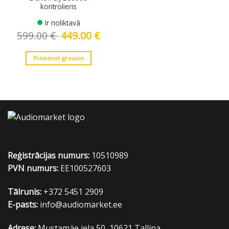
kontrolieris
Ir noliktavā
599.00
€
Original
449.00
€
Current
price
price
was:
is:
599.00 €.
449.00 €.
Pievienot grozam
Reģistrācijas numurs:
10510989
PVN numurs:
EE100527603
Tālrunis:
+372 5451 2909
E-pasts:
info@audiomarket.ee
Adrese:
Mustamäe iela 50, 10621 Tallina