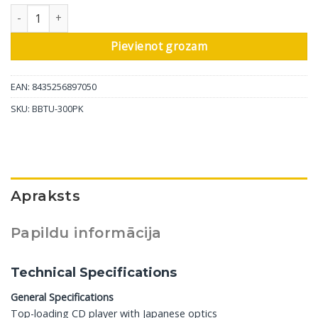
AIWA pārnēsājamais bezvadu boombox BBTU-300, rozā daudzu
Pievienot grozam
EAN: 8435256897050
SKU:
BBTU-300PK
Apraksts
Papildu informācija
Technical Specifications
General Specifications
Top-loading CD player with Japanese optics