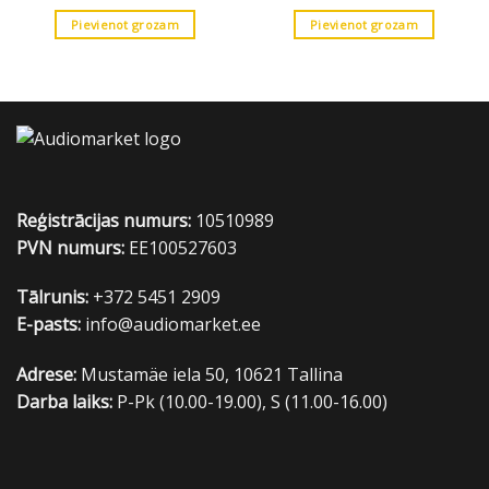
Pievienot grozam
Pievienot grozam
Reģistrācijas numurs:
10510989
PVN numurs:
EE100527603
Tālrunis:
+372 5451 2909
E-pasts:
info@audiomarket.ee
Adrese:
Mustamäe iela 50, 10621 Tallina
Darba laiks:
P-Pk (10.00-19.00), S (11.00-16.00)