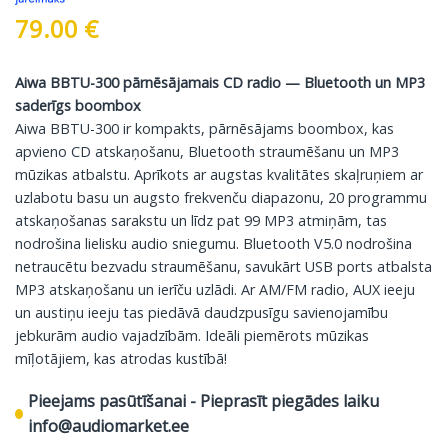
79.00
€
Aiwa BBTU-300 pārnēsājamais CD radio — Bluetooth un MP3
saderīgs boombox
Aiwa BBTU-300 ir kompakts, pārnēsājams boombox, kas
apvieno CD atskaņošanu, Bluetooth straumēšanu un MP3
mūzikas atbalstu. Aprīkots ar augstas kvalitātes skaļruņiem ar
uzlabotu basu un augsto frekvenču diapazonu, 20 programmu
atskaņošanas sarakstu un līdz pat 99 MP3 atmiņām, tas
nodrošina lielisku audio sniegumu. Bluetooth V5.0 nodrošina
netraucētu bezvadu straumēšanu, savukārt USB ports atbalsta
MP3 atskaņošanu un ierīču uzlādi. Ar AM/FM radio, AUX ieeju
un austiņu ieeju tas piedāvā daudzpusīgu savienojamību
jebkurām audio vajadzībām. Ideāli piemērots mūzikas
mīļotājiem, kas atrodas kustībā!
Pieejams pasūtīšanai - Pieprasīt piegādes laiku
info@audiomarket.ee