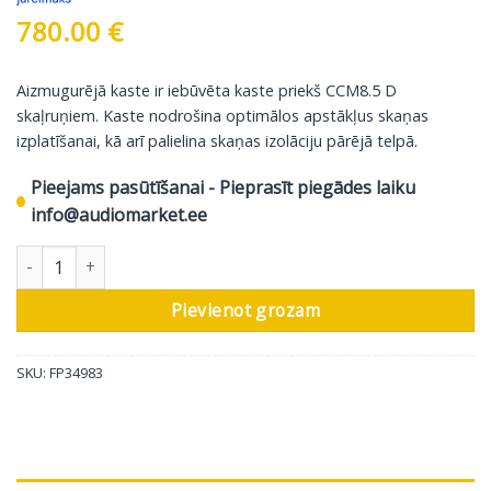
780.00
€
Aizmugurējā kaste ir iebūvēta kaste priekš CCM8.5 D
skaļruņiem. Kaste nodrošina optimālos apstākļus skaņas
izplatīšanai, kā arī palielina skaņas izolāciju pārējā telpā.
Pieejams pasūtīšanai - Pieprasīt piegādes laiku
info@audiomarket.ee
Bowers & Wilkins aizmugures kaste CCM8.5, 1 gab daudzums
Pievienot grozam
SKU:
FP34983