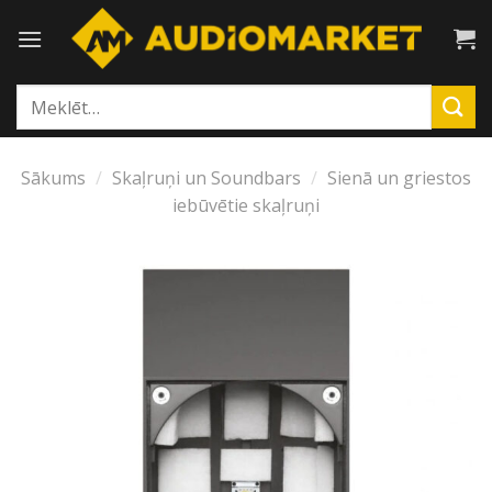
Skip
to
content
Meklēt:
Sākums
/
Skaļruņi un Soundbars
/
Sienā un griestos
iebūvētie skaļruņi