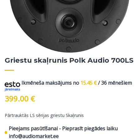
Griestu skaļrunis Polk Audio 700LS
Ikmēneša maksājums no
15.45
€
/ 36 mēnešiem
399.00
€
Pārtrauktās LS sērijas griestu Skaļrunis
Pieejams pasūtīšanai - Pieprasīt piegādes laiku
info@audiomarket.ee