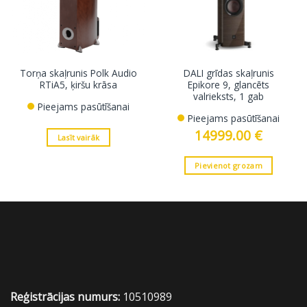
Torņa skaļrunis Polk Audio
DALI grīdas skaļrunis
RTiA5, ķiršu krāsa
Epikore 9, glancēts
valrieksts, 1 gab
Pieejams pasūtīšanai
Pieejams pasūtīšanai
14999.00
€
Lasīt vairāk
Pievienot grozam
Reģistrācijas numurs:
10510989