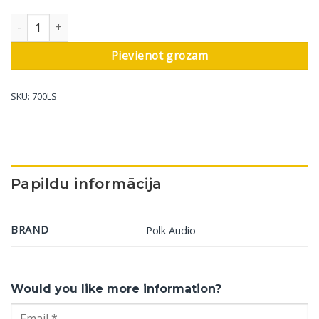
Griestu skaļrunis Polk Audio 700LS daudzums
Pievienot grozam
SKU:
700LS
Papildu informācija
BRAND
Polk Audio
Would you like more information?