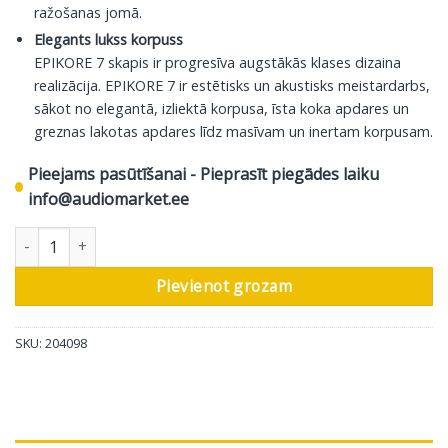
ražošanas jomā.
Elegants lukss korpuss
EPIKORE 7 skapis ir progresīva augstākās klases dizaina
realizācija. EPIKORE 7 ir estētisks un akustisks meistardarbs,
sākot no elegantā, izliektā korpusa, īsta koka apdares un
greznas lakotas apdares līdz masīvam un inertam korpusam.
Pieejams pasūtīšanai - Pieprasīt piegādes laiku
info@audiomarket.ee
DALI grīdas skaļrunis Epikore 9, glancēts valrieksts, 1 gab daudz
Pievienot grozam
SKU:
204098