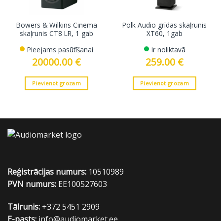
Bowers & Wilkins Cinema
Polk Audio grīdas skaļrunis
skaļrunis CT8 LR, 1 gab
XT60, 1gab
Pieejams pasūtīšanai
Ir noliktavā
20000.00
€
259.00
€
Pievienot grozam
Pievienot grozam
Reģistrācijas numurs:
10510989
PVN numurs:
EE100527603
Tālrunis:
+372 5451 2909
E-pasts:
info@audiomarket.ee