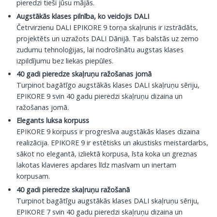
pieredzi tieši jūsu mājās.
Augstākās klases pilnība, ko veidojis DALI
Četrvirzienu DALI EPIKORE 9 torņa skaļrunis ir izstrādāts,
projektēts un uzražots DALI Dānijā. Tas balstās uz zemo
zudumu tehnoloģijas, lai nodrošinātu augstas klases
izpildījumu bez liekas piepūles.
40 gadi pieredze skaļruņu ražošanas jomā
Turpinot bagātīgo augstākās klases DALI skaļruņu sēriju,
EPIKORE 9 svin 40 gadu pieredzi skaļruņu dizaina un
ražošanas jomā.
Elegants luksa korpuss
EPIKORE 9 korpuss ir progresīva augstākās klases dizaina
realizācija. EPIKORE 9 ir estētisks un akustisks meistardarbs,
sākot no elegantā, izliektā korpusa, īsta koka un greznas
lakotas klavieres apdares līdz masīvam un inertam
korpusam.
40 gadi pieredze skaļruņu ražošanā
Turpinot bagātīgu augstākās klases DALI skaļruņu sēriju,
EPIKORE 7 svin 40 gadu pieredzi skaļruņu dizaina un