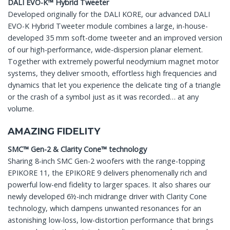
DALI EVO-K™ Hybrid Tweeter
Developed originally for the DALI KORE, our advanced DALI
EVO-K Hybrid Tweeter module combines a large, in-house-
developed 35 mm soft-dome tweeter and an improved version
of our high-performance, wide-dispersion planar element.
Together with extremely powerful neodymium magnet motor
systems, they deliver smooth, effortless high frequencies and
dynamics that let you experience the delicate ting of a triangle
or the crash of a symbol just as it was recorded… at any
volume.
AMAZING FIDELITY
SMC™ Gen-2 & Clarity Cone™ technology
Sharing 8-inch SMC Gen-2 woofers with the range-topping
EPIKORE 11, the EPIKORE 9 delivers phenomenally rich and
powerful low-end fidelity to larger spaces. It also shares our
newly developed 6½-inch midrange driver with Clarity Cone
technology, which dampens unwanted resonances for an
astonishing low-loss, low-distortion performance that brings