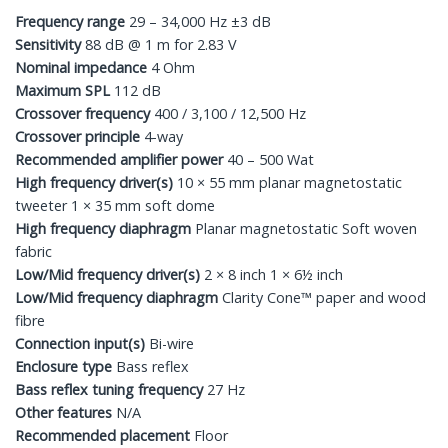
Frequency range
29 – 34,000 Hz ±3 dB
Sensitivity
88 dB @ 1 m for 2.83 V
Nominal impedance
4 Ohm
Maximum SPL
112 dB
Crossover frequency
400 / 3,100 / 12,500 Hz
Crossover principle
4-way
Recommended amplifier power
40 – 500 Wat
High frequency driver(s)
10 × 55 mm planar magnetostatic
tweeter 1 × 35 mm soft dome
High frequency diaphragm
Planar magnetostatic Soft woven
fabric
Low/Mid frequency driver(s)
2 × 8 inch 1 × 6½ inch
Low/Mid frequency diaphragm
Clarity Cone™ paper and wood
fibre
Connection input(s)
Bi-wire
Enclosure type
Bass reflex
Bass reflex tuning frequency
27 Hz
Other features
N/A
Recommended placement
Floor