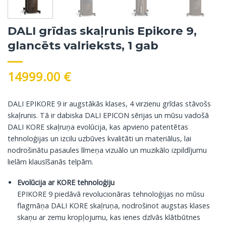
DALI grīdas skaļrunis Epikore 9,
glancēts valrieksts, 1 gab
14999.00
€
DALI EPIKORE 9 ir augstākās klases, 4 virzienu grīdas stāvošs
skaļrunis. Tā ir dabiska DALI EPICON sērijas un mūsu vadošā
DALI KORE skaļruņa evolūcija, kas apvieno patentētas
tehnoloģijas un izcilu uzbūves kvalitāti un materiālus, lai
nodrošinātu pasaules līmeņa vizuālo un muzikālo izpildījumu
lielām klausīšanās telpām.
Evolūcija ar KORE tehnoloģiju
EPIKORE 9 piedāvā revolucionāras tehnoloģijas no mūsu
flagmāņa DALI KORE skaļruņa, nodrošinot augstas klases
skaņu ar zemu kropļojumu, kas ienes dzīvās klātbūtnes