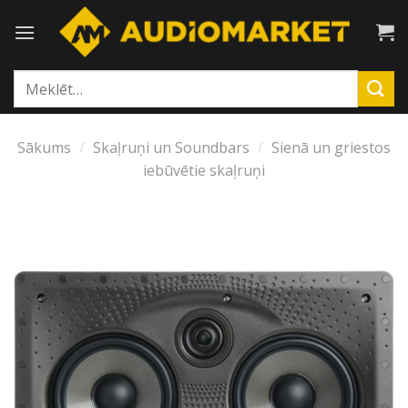
Skip
to
content
Meklēt:
Sākums
/
Skaļruņi un Soundbars
/
Sienā un griestos
iebūvētie skaļruņi