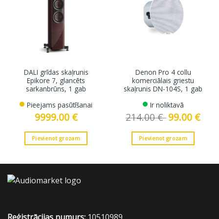
DALI grīdas skaļrunis
Denon Pro 4 collu
Epikore 7, glancēts
komerciālais griestu
sarkanbrūns, 1 gab
skaļrunis DN-104S, 1 gab
Pieejams pasūtīšanai
Ir noliktavā
9999.00
€
214.00
€
Original
99.00
€
Curre
price
price
was:
is:
214.00 €.
99.00 
Pievienot grozam
Pievienot grozam
Reģistrācijas numurs:
10510989