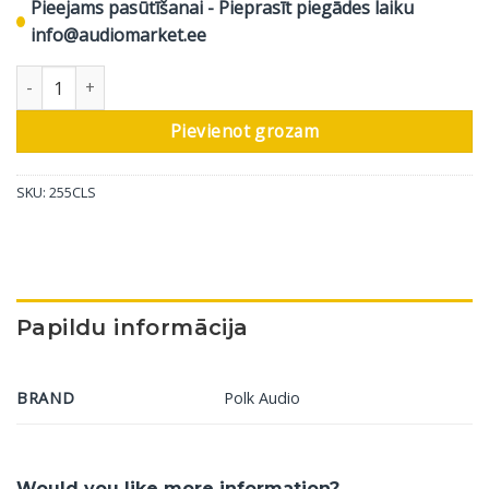
Pieejams pasūtīšanai - Pieprasīt piegādes laiku
info@audiomarket.ee
Sienas skaļrunis Polk Audio 255CLS daudzums
Pievienot grozam
SKU:
255CLS
Papildu informācija
BRAND
Polk Audio
Would you like more information?