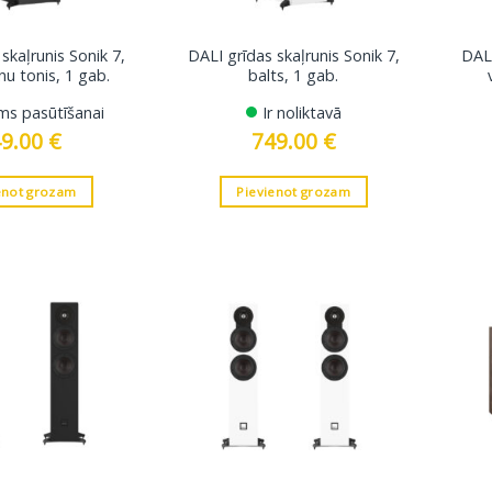
skaļrunis Sonik 7,
DALI grīdas skaļrunis Sonik 7,
DALI
nu tonis, 1 gab.
balts, 1 gab.
ms pasūtīšanai
Ir noliktavā
49.00
€
749.00
€
enot grozam
Pievienot grozam