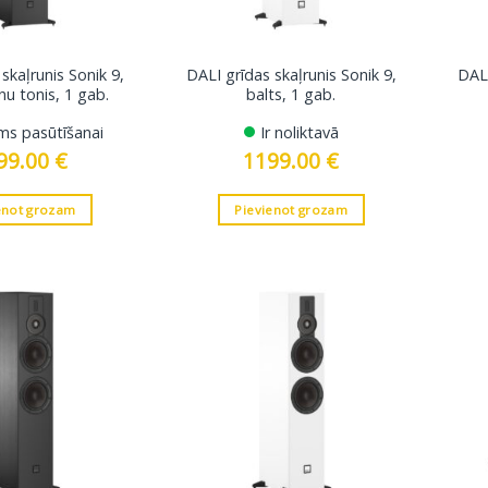
skaļrunis Sonik 9,
DALI grīdas skaļrunis Sonik 9,
DALI
nu tonis, 1 gab.
balts, 1 gab.
ms pasūtīšanai
Ir noliktavā
99.00
€
1199.00
€
enot grozam
Pievienot grozam