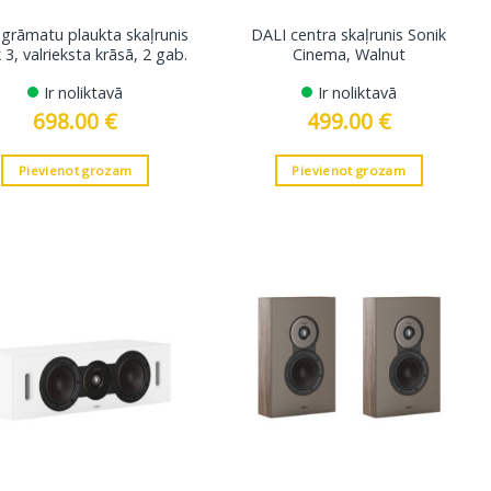
grāmatu plaukta skaļrunis
DALI centra skaļrunis Sonik
 3, valrieksta krāsā, 2 gab.
Cinema, Walnut
Ir noliktavā
Ir noliktavā
698.00
€
499.00
€
Pievienot grozam
Pievienot grozam