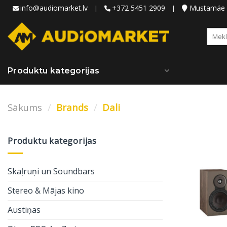
Skip
info@audiomarket.lv
+372 5451 2909
Mustamäe ie
|
|
to
content
Meklēt
Produktu kategorijas
Sākums
/
Brands
/
Dali
Produktu kategorijas
Skaļruņi un Soundbars
Stereo & Mājas kino
Austiņas