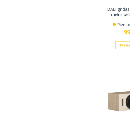
DALI grīdas 
melns pel
Pieeja
9
Pievi