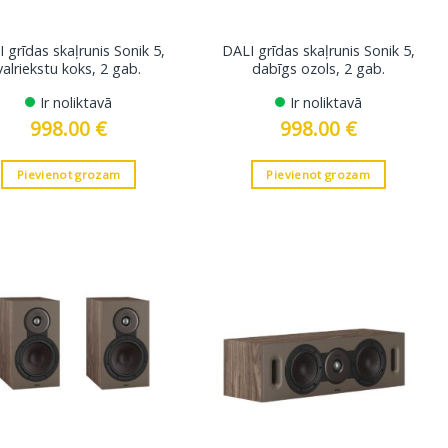
 grīdas skaļrunis Sonik 5,
DALI grīdas skaļrunis Sonik 5,
valriekstu koks, 2 gab.
dabīgs ozols, 2 gab.
Ir noliktavā
Ir noliktavā
998.00
€
998.00
€
Pievienot grozam
Pievienot grozam