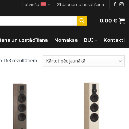
Latviešu
Jaunumu nosūtīšana
0.00
€
šana un uzstādīšana
Nomaksa
BUJ
Kontakti
Sorted
o 163 rezultātiem
by
latest