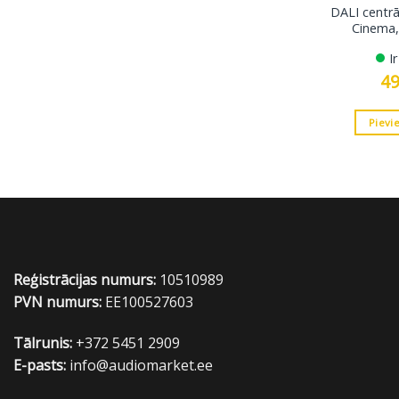
DALI centrā
Cinema,
I
4
Pievi
Reģistrācijas numurs:
10510989
PVN numurs:
EE100527603
Tālrunis:
+372 5451 2909
E-pasts:
info@audiomarket.ee