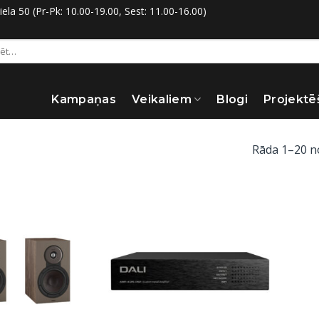
la 50 (Pr-Pk: 10.00-19.00, Sest: 11.00-16.00)
:
Kampaņas
Veikaliem
Blogi
Projektē
Rāda 1–20 n