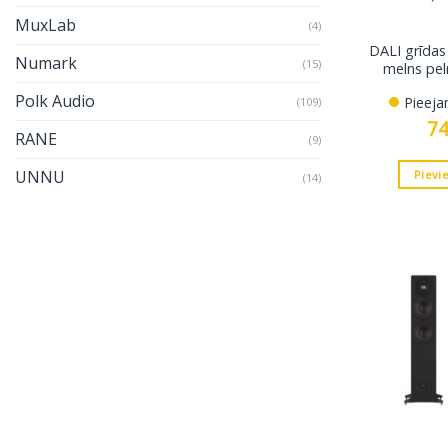
MuxLab
(4)
DALI grīdas 
Numark
(15)
melns pel
Polk Audio
Pieeja
(109)
7
RANE
(9)
UNNU
Pievi
(14)