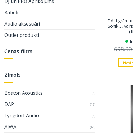
DJ un PRO Aprīkojums
Kabeļi
DALI grāmatu
Audio aksesuāri
Sonik 3, valr
(
Outlet produkti
I
698.0
Cenas filtrs
Pievi
Min.
Maks.
cena
cena
Zīmols
Boston Acoustics
(4)
DAP
(19)
Lyngdorf Audio
(9)
AIWA
(45)