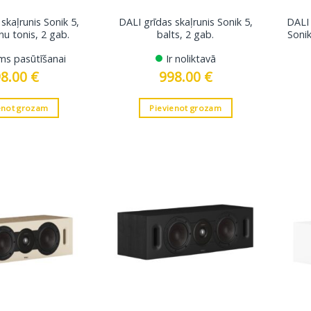
skaļrunis Sonik 5,
DALI grīdas skaļrunis Sonik 5,
DALI 
nu tonis, 2 gab.
balts, 2 gab.
Sonik
ms pasūtīšanai
Ir noliktavā
98.00
€
998.00
€
enot grozam
Pievienot grozam