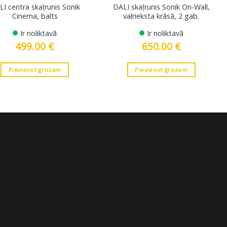
I centra skaļrunis Sonik
DALI skaļrunis Sonik On-Wall,
Cinema, balts
valrieksta krāsā, 2 gab.
Ir noliktavā
Ir noliktavā
499.00
€
650.00
€
Pievienot grozam
Pievienot grozam