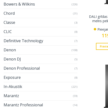
Bowers & Wilkins
(226)
Chord
(31)
DALI grīdas 
melns pel
Classe
(3)
Pieeja
CLIC
(8)
11
Definitive Technology
(7)
Pievi
Denon
(108)
Denon DJ
(5)
Denon Professional
(7)
Exposure
(8)
In-Akustik
(221)
Marantz
(59)
Marantz Professional
(14)