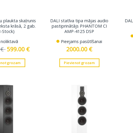
 plaukta skaļrunis
DALI statīva tipa mājas audio
DALI
ieksta krāsā, 2 gab.
pastiprinātājs PHANTOM CI
B-Stock)
AMP-4125 DSP
r noliktavā
Pieejams pasūtīšanai
0
€
Original
599.00
€
Current
2000.00
€
price
price
was:
is:
698.00 €.
599.00 €.
enot grozam
Pievienot grozam