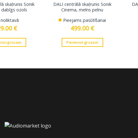
lā skaļrunis Sonik
DALI centrālā skaļrunis Sonik
DAL
 dabīgs ozols
Cinema, melns pelnu
r noliktavā
Pieejams pasūtīšanai
99.00
€
499.00
€
enot grozam
Pievienot grozam