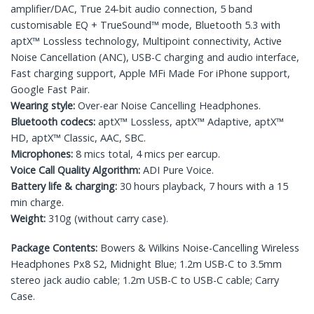
amplifier/DAC, True 24-bit audio connection, 5 band
customisable EQ + TrueSound™ mode, Bluetooth 5.3 with
aptX™ Lossless technology, Multipoint connectivity, Active
Noise Cancellation (ANC), USB-C charging and audio interface,
Fast charging support, Apple MFi Made For iPhone support,
Google Fast Pair.
Wearing style:
Over-ear Noise Cancelling Headphones.
Bluetooth codecs:
aptX™ Lossless, aptX™ Adaptive, aptX™
HD, aptX™ Classic, AAC, SBC.
Microphones:
8
mics total, 4 mics per earcup.
Voice Call Quality Algorithm:
ADI Pure Voice.
Battery life & charging:
30 hours playback, 7 hours with a 15
min charge.
Weight:
310g (without carry case).
Package Contents:
Bowers & Wilkins Noise-Cancelling Wireless
Headphones Px8 S2, Midnight Blue;
1.2m USB-C to 3.5mm
stereo jack audio cable; 1.2m USB-C to USB-C cable; Carry
Case.