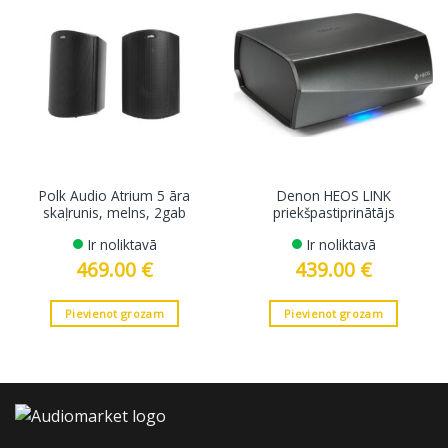
Polk Audio Atrium 5 āra
Denon HEOS LINK
skaļrunis, melns, 2gab
priekšpastiprinātājs
Ir noliktavā
Ir noliktavā
469.00
€
439.00
€
Pievienot grozam
Pievienot grozam