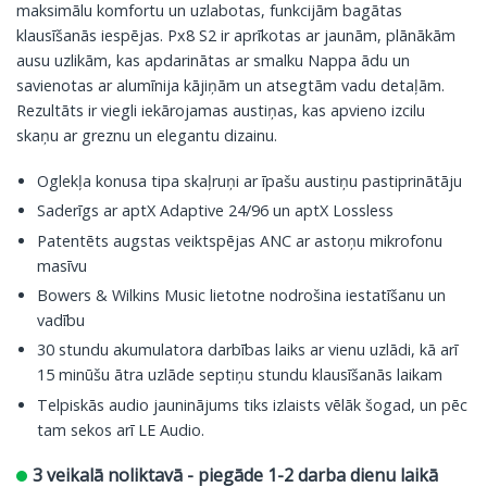
maksimālu komfortu un uzlabotas, funkcijām bagātas
klausīšanās iespējas. Px8 S2 ir aprīkotas ar jaunām, plānākām
ausu uzlikām, kas apdarinātas ar smalku Nappa ādu un
savienotas ar alumīnija kājiņām un atsegtām vadu detaļām.
Rezultāts ir viegli iekārojamas austiņas, kas apvieno izcilu
skaņu ar greznu un elegantu dizainu.
Oglekļa konusa tipa skaļruņi ar īpašu austiņu pastiprinātāju
Saderīgs ar aptX Adaptive 24/96 un aptX Lossless
Patentēts augstas veiktspējas ANC ar astoņu mikrofonu
masīvu
Bowers & Wilkins Music lietotne nodrošina iestatīšanu un
vadību
30 stundu akumulatora darbības laiks ar vienu uzlādi, kā arī
15 minūšu ātra uzlāde septiņu stundu klausīšanās laikam
Telpiskās audio jauninājums tiks izlaists vēlāk šogad, un pēc
tam sekos arī LE Audio.
3 veikalā noliktavā - piegāde 1-2 darba dienu laikā