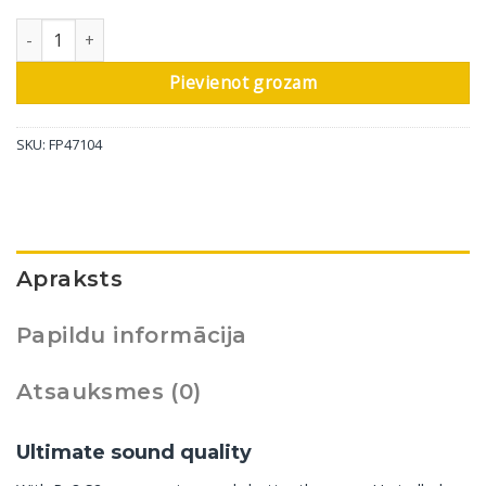
Bowers & Wilkins bezvadu austiņas ar trokšņu slāpēšanu Px8 S2,
Pievienot grozam
SKU:
FP47104
Apraksts
Papildu informācija
Atsauksmes (0)
Ultimate sound quality