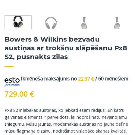
Bowers & Wilkins bezvadu
austiņas ar trokšņu slāpēšanu Px8
S2, pusnakts zilas
Ikmēneša maksājums no
22.37
€
/ 60 mēnešiem
729.00
€
Px8 S2 ir labākās austiņas, ko jebkad esam radījuši, un katrs
galvenais elements ir pārveidots, lai nodrošinātu nevainojamu
sniegumu. Mūsu jaunās, modernākās austiņas no jauna definē
mūsu flagmaņa dizainu, nodrošinot vislabāko skaņas kvalitāti,