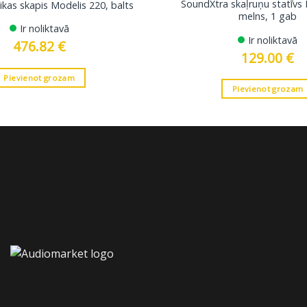
SoundXtra skaļruņu statīvs
as skapis Modelis 220, balts
melns, 1 gab
Ir noliktavā
Ir noliktavā
476.82
€
129.00
€
Pievienot grozam
Pievienot grozam