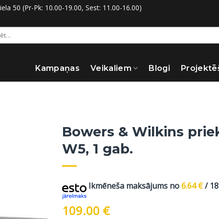
la 50 (Pr-Pk: 10.00-19.00, Sest: 11.00-16.00)
:
Kampaņas
Veikaliem
Blogi
Projektē
Bowers & Wilkins pri
W5, 1 gab.
Ikmēneša maksājums no
6.64
€
/ 1
109.00
€