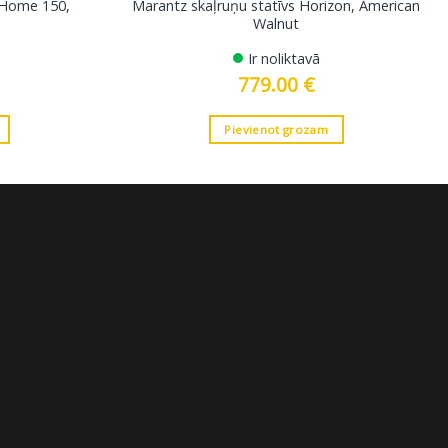
 Home 150,
Marantz skaļruņu statīvs Horizon, American
Walnut
Ir noliktavā
779.00
€
Pievienot grozam