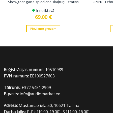
Showgear gaisa spiediena skaļruņu statīvs
UNNU Tehnik
Ir noliktavā
69.00
€
Pievienot grozam
Reģistrācijas numurs:
10510989
PVN numurs:
EE100527603
Tālrunis:
+372 5451 2909
E-pasts:
info@audiomarket.ee
Adrese:
Mustamäe iela 50, 10621 Tallina
Darba laiks:
P-Pk (10.00-19.00), S (11.00-16.00)