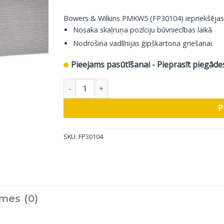
Bowers & Wilkins PMKW5 (FP30104) iepriekšēj
Nosaka skaļruņa pozīciju būvniecības laikā.
Nodrošina vadlīnijas ģipškartona griešanai.
Pieejams pasūtīšanai - Pieprasīt piegāde
Bowers & Wilkins priekšmontāžas komplekts P
P
SKU:
FP30104
mes (0)