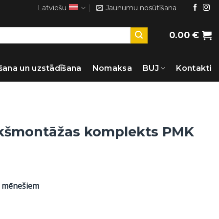
Latviešu
Jaunumu nosūtīšana
0.00
€
šana un uzstādīšana
Nomaksa
BUJ
Kontakti
ekšmontāžas komplekts PMK
8 mēnešiem