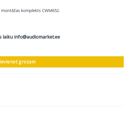
as montāžas komplekts CWM652.
s laiku
info@audiomarket.ee
MK W5, 1 gab. daudzums
ievienot grozam