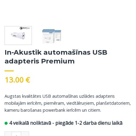
In-Akustik automašīnas USB
adapteris Premium
13.00
€
Augstas kvalitātes USB automašīnas uzlādes adapteris
mobilajām ierīcēm, piemēram, viedtālruņiem, planšetdatoriem,
kameru barošanas powerbank ierīcēm un citiem.
4 veikalā noliktavā - piegāde 1-2 darba dienu laikā
In-Akustik automašīnas USB adapteris Premium daudzums