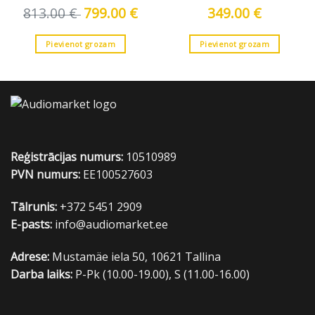
813.00
€
Original
799.00
€
Current
349.00
€
price
price
was:
is:
813.00 €.
799.00 €.
Pievienot grozam
Pievienot grozam
Reģistrācijas numurs:
10510989
PVN numurs:
EE100527603
Tālrunis:
+372 5451 2909
E-pasts:
info@audiomarket.ee
Adrese:
Mustamäe iela 50, 10621 Tallina
Darba laiks:
P-Pk (10.00-19.00), S (11.00-16.00)