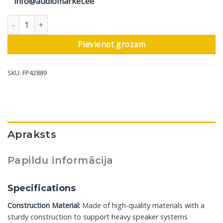
info@audiomarket.ee
Bowers & Wilkins skaļruņu statne FS-HTM D4, sudraba, 1 gab d
Pievienot grozam
SKU:
FP42889
Apraksts
Papildu informācija
Specifications
Construction Material:
Made of high-quality materials with a
sturdy construction to support heavy speaker systems