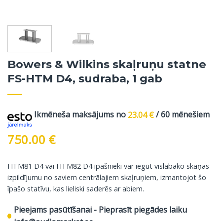
Bowers & Wilkins skaļruņu statne
FS-HTM D4, sudraba, 1 gab
Ikmēneša maksājums no
23.04
€
/ 60 mēnešiem
750.00
€
HTM81 D4 vai HTM82 D4 īpašnieki var iegūt vislabāko skaņas
izpildījumu no saviem centrālajiem skaļruņiem, izmantojot šo
īpašo statīvu, kas lieliski saderēs ar abiem.
Pieejams pasūtīšanai - Pieprasīt piegādes laiku