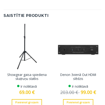
SAISTĪTIE PRODUKTI
Showgear gaisa spiediena
Denon 3vienā Out HDMI
skaļruņu statīvs
slēdzis
Ir noliktavā
Ir noliktavā
69.00
€
203.00
€
Original
99.00
€
Curre
price
price
was:
is:
203.00 €.
99.00 
Pievienot grozam
Pievienot grozam