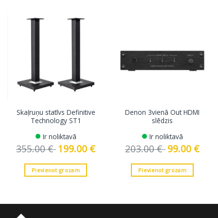
Skaļruņu statīvs Definitive
Denon 3vienā Out HDMI
Technology ST1
slēdzis
Ir noliktavā
Ir noliktavā
355.00
€
Original
199.00
€
Current
203.00
€
Original
99.00
€
Curre
price
price
price
price
was:
is:
was:
is:
355.00 €.
199.00 €.
203.00 €.
99.00 
Pievienot grozam
Pievienot grozam