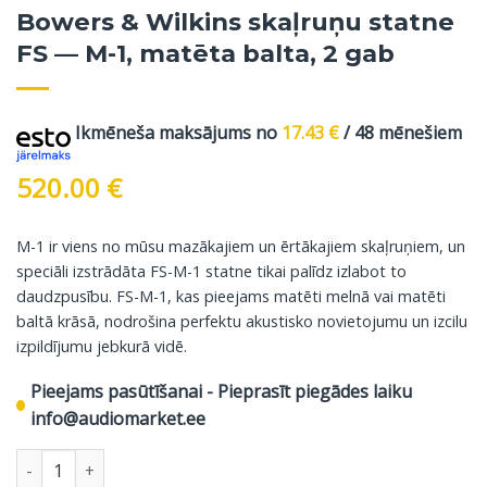
Bowers & Wilkins skaļruņu statne
FS — M-1, matēta balta, 2 gab
Ikmēneša maksājums no
17.43
€
/ 48 mēnešiem
520.00
€
M-1 ir viens no mūsu mazākajiem un ērtākajiem skaļruņiem, un
speciāli izstrādāta FS-M-1 statne tikai palīdz izlabot to
daudzpusību. FS-M-1, kas pieejams matēti melnā vai matēti
baltā krāsā, nodrošina perfektu akustisko novietojumu un izcilu
izpildījumu jebkurā vidē.
Pieejams pasūtīšanai - Pieprasīt piegādes laiku
info@audiomarket.ee
Bowers & Wilkins skaļruņu statne FS — M-1, matēta balta, 2 ga