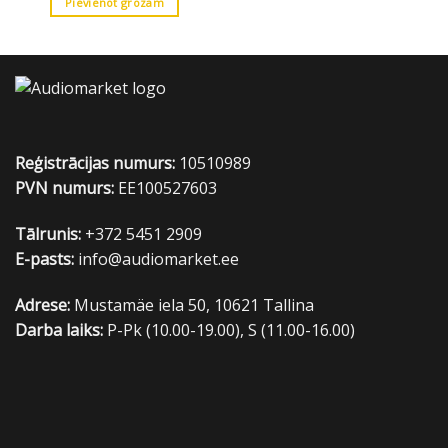
Pievienot grozam
Reģistrācijas numurs:
10510989
PVN numurs:
EE100527603
Tālrunis:
+372 5451 2909
E-pasts:
info@audiomarket.ee
Adrese:
Mustamäe iela 50, 10621 Tallina
Darba laiks:
P-Pk (10.00-19.00), S (11.00-16.00)