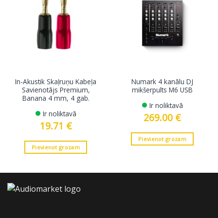
In-Akustik Skaļruņu Kabeļa
Numark 4 kanālu DJ
Savienotājs Premium,
mikšerpults M6 USB
Banana 4 mm, 4 gab.
Ir noliktavā
Ir noliktavā
269.00
€
19.71
€
Pievienot grozam
Pievienot grozam