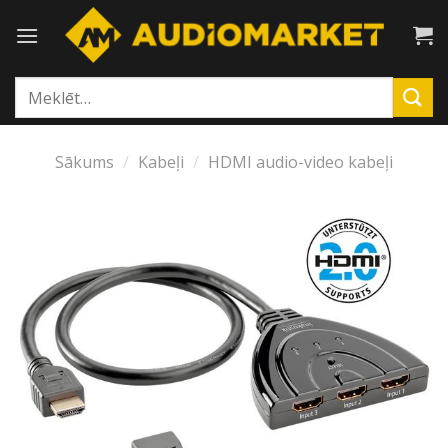
Skip
to
content
Meklēt:
Sākums
/
Kabeļi
/
HDMI audio-video kabeļi