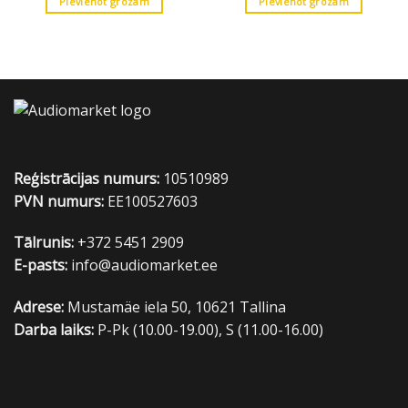
Pievienot grozam
Pievienot grozam
Reģistrācijas numurs:
10510989
PVN numurs:
EE100527603
Tālrunis:
+372 5451 2909
E-pasts:
info@audiomarket.ee
Adrese:
Mustamäe iela 50, 10621 Tallina
Darba laiks:
P-Pk (10.00-19.00), S (11.00-16.00)