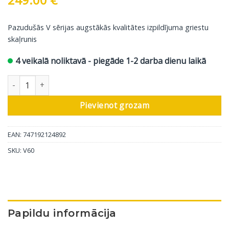
Pazudušās V sērijas augstākās kvalitātes izpildījuma griestu
skaļrunis
4 veikalā noliktavā - piegāde 1-2 darba dienu laikā
Griestu skaļrunis Polk Audio V60 daudzums
Pievienot grozam
EAN: 747192124892
SKU:
V60
Papildu informācija