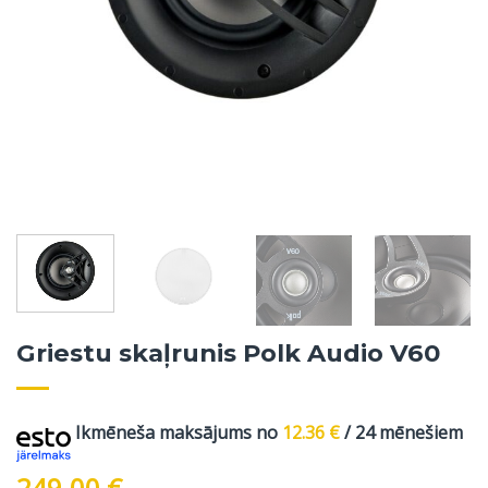
Griestu skaļrunis Polk Audio V60
Ikmēneša maksājums no
12.36
€
/ 24 mēnešiem
249.00
€