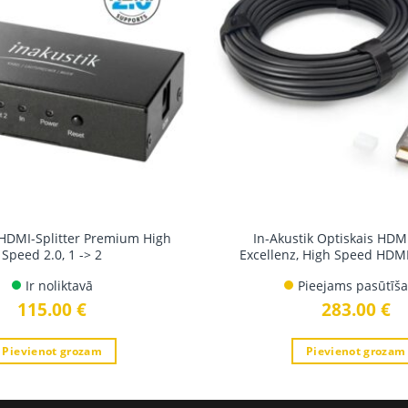
 HDMI-Splitter Premium High
In-Akustik Optiskais HDM
Speed ​​2.0, 1 -> 2
Excellenz, High Speed HDMI
Ir noliktavā
Pieejams pasūtīša
115.00
€
283.00
€
Pievienot grozam
Pievienot grozam