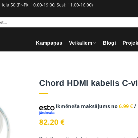
ela 50 (Pr-Pk: 10.00-19.00, Sest: 11.00-16.00)
:
Kampaņas
Veikaliem
Blogi
Proje
Chord HDMI kabelis C-v
Ikmēneša maksājums no
6.99
€
/
82.20
€