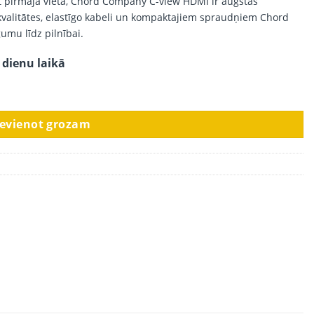
ot pirmajā vietā, Chord Company C-view HDMI ir augstas
kvalitātes, elastīgo kabeli un kompaktajiem spraudņiem Chord
mu līdz pilnībai.
 dienu laikā
ievienot grozam