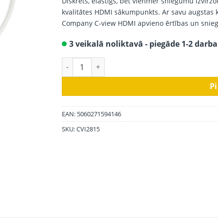
Diskrēts, elastīgs, bet vienmēr sniegumu izvirz
kvalitātes HDMI sākumpunkts. Ar savu augstas 
Company C-view HDMI apvieno ērtības un sniegu
3 veikalā noliktavā - piegāde 1-2 darba
Chord HDMI kabelis C-view, 3 m daudzums
P
EAN: 5060271594146
SKU:
CVI2815