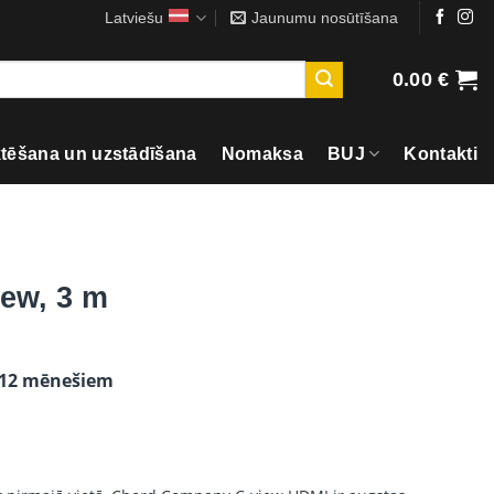
Latviešu
Jaunumu nosūtīšana
0.00
€
ktēšana un uzstādīšana
Nomaksa
BUJ
Kontakti
iew, 3 m
 12 mēnešiem