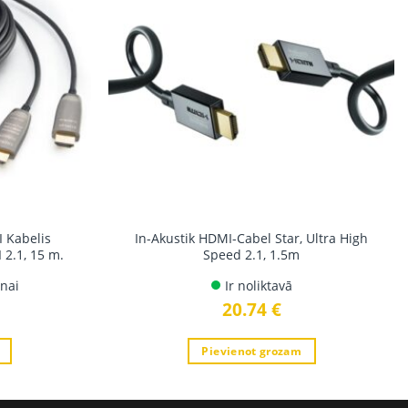
I Kabelis
In-Akustik HDMI-Cabel Star, Ultra High
 2.1, 15 m.
Speed 2.1, 1.5m
nai
Ir noliktavā
20.74
€
Pievienot grozam