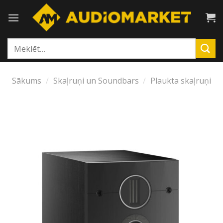
Skip
to
content
Meklēt:
Sākums
/
Skaļruņi un Soundbars
/
Plaukta skaļruņi