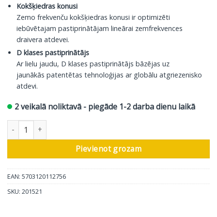
Kokšķiedras konusi
Zemo frekvenču kokšķiedras konusi ir optimizēti
iebūvētajam pastiprinātājam lineārai zemfrekvences
draivera atdevei.
D klases pastiprinātājs
Ar lielu jaudu, D klases pastiprinātājs bāzējas uz
jaunākās patentētas tehnoloģijas ar globālu atgriezenisko
atdevi.
2 veikalā noliktavā - piegāde 1-2 darba dienu laikā
DALI aktīvais plaukta skaļrunis Callisto 2 C, ēnaini melns, 1 gab 
Pievienot grozam
EAN: 5703120112756
SKU:
201521