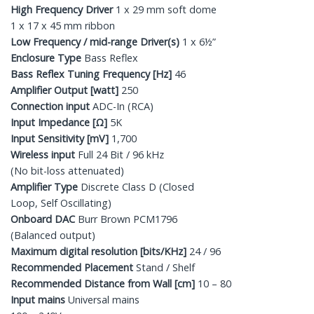
High Frequency Driver
1 x 29 mm soft dome
1 x 17 x 45 mm ribbon
Low Frequency / mid-range Driver(s)
1 x 6½”
Enclosure Type
Bass Reflex
Bass Reflex Tuning Frequency [Hz]
46
Amplifier Output [watt]
250
Connection input
ADC-In (RCA)
Input Impedance [Ω]
5K
Input Sensitivity [mV]
1,700
Wireless input
Full 24 Bit / 96 kHz
(No bit-loss attenuated)
Amplifier Type
Discrete Class D (Closed
Loop, Self Oscillating)
Onboard DAC
Burr Brown PCM1796
(Balanced output)
Maximum digital resolution [bits/KHz]
24 / 96
Recommended Placement
Stand / Shelf
Recommended Distance from Wall [cm]
10 – 80
Input mains
Universal mains