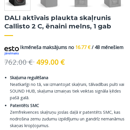
DALI aktīvais plaukta skaļrunis
Callisto 2 C, ēnaini melns, 1 gab
Ikmēneša maksājums no
16.77
€
/ 48 mēnešiem
Original
Current
762.00
€
499.00
€
price
price
was:
is:
Skaļuma regulēšana
762.00 €.
499.00 €.
Neatkarīgi no tā, vai izmantojat skaļruni, tālvadības pulti vai
SOUND HUB, skaļuma izmaiņas tiek veiktas signāla ķēdes
pašā galā.
Patentēts SMC
Zemfrekvences skaļruņu joslas daļā ir patentēts SMC, kas
nodrošina zemu zudumu izpildījumu un gandrīz nemanāmus
skaņas kropļojumus.