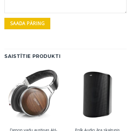
SAISTĪTIE PRODUKTI
Denon vadu austiņas AH-
Polk Audio āra skaļrunis