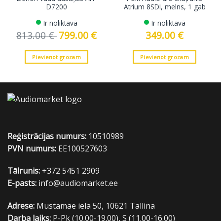
D7200
Atrium 8SDI, melns, 1 gab
Ir noliktavā
Ir noliktavā
813.00
€
Original
799.00
€
Current
349.00
€
price
price
was:
is:
813.00 €.
799.00 €.
Pievienot grozam
Pievienot grozam
Reģistrācijas numurs:
10510989
PVN numurs:
EE100527603
Tālrunis:
+372 5451 2909
E-pasts:
info@audiomarket.ee
Adrese:
Mustamäe iela 50, 10621 Tallina
Darba laiks:
P-Pk (10.00-19.00), S (11.00-16.00)