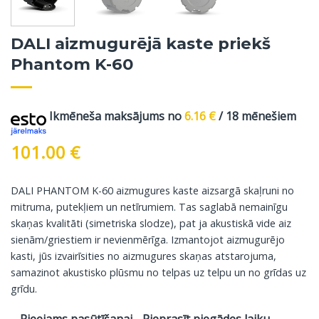
DALI aizmugurējā kaste priekš
Phantom K-60
Ikmēneša maksājums no
6.16
€
/ 18 mēnešiem
101.00
€
DALI PHANTOM K-60 aizmugures kaste aizsargā skaļruni no
mitruma, putekļiem un netīrumiem. Tas saglabā nemainīgu
skaņas kvalitāti (simetriska slodze), pat ja akustiskā vide aiz
sienām/griestiem ir nevienmērīga. Izmantojot aizmugurējo
kasti, jūs izvairīsities no aizmugures skaņas atstarojuma,
samazinot akustisko plūsmu no telpas uz telpu un no grīdas uz
grīdu.
Pieejams pasūtīšanai - Pieprasīt piegādes laiku