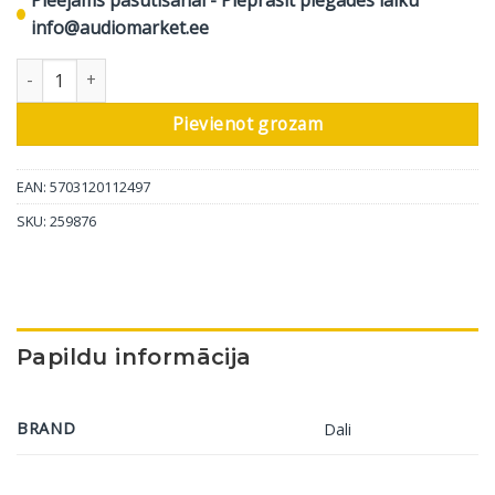
info@audiomarket.ee
DALI aizmugurējā kaste priekš Phantom K-60 daudzums
Pievienot grozam
EAN: 5703120112497
SKU:
259876
Papildu informācija
BRAND
Dali