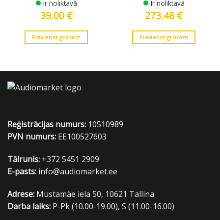
Ir noliktavā
Ir noliktavā
39.00
€
273.48
€
Pievienot grozam
Pievienot grozam
Reģistrācijas numurs:
10510989
PVN numurs:
EE100527603
Tālrunis:
+372 5451 2909
E-pasts:
info@audiomarket.ee
Adrese:
Mustamäe iela 50, 10621 Tallina
Darba laiks:
P-Pk (10.00-19.00), S (11.00-16.00)