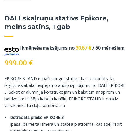
DALI skaļruņu statīvs Epikore,
melns satīns, 1 gab
Ikmēneša maksājums no
30.67
€
/ 60 mēnešiem
999.00
€
EPIKORE STAND ir īpaši stingrs statīvs, kas izstrādāts, lai
iegūtu vislabāko iespējamo audio izpildījumu no DALI EPIKORE
3. Sākot ar alumīnija konstrukcijām un balstiem ar spirēm un
beidzot ar iekšējo kabeļu kanālu, EPIKORE STAND ir daudz
vairāk nekā tā daļu kombinācija.
Izstrādāts priekš EPIKORE 3
Īpaša, perfekta izmēra un stabila platforma, kas spēj radīt
optimālo EPIKORE 3 izpildījumu.