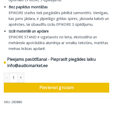
Bez papildus montāžas
EPIKORE statīvs tiek piegādāts pilnībā samontēts. Vienīgais,
kas jums jādara, ir jāpielāgo grīdas spires, jāizvada kabeļi un
apsēsties, lai izbaudītu izcilu EPIKORE 3 izpildījumu.
Izcili materiāli un apdare
EPIKORE STAND ir izgatavots no lieta, ekstrudēta un
mehāniski apstrādāta alumīnija ar smalku tekstūru, matētas
melnas krāsas apdarē.
Pieejams pasūtīšanai - Pieprasīt piegādes laiku
info@audiomarket.ee
DALI skaļruņu statīvs Epikore, melns satīns, 1 gab daudzums
Pievienot grozam
SKU:
283880