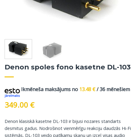
Denon spoles fono kasetne DL-103
Ikmēneša maksājums no
13.48
€
/ 36 mēnešiem
349.00
€
Denon klasiskā kasetne DL-103 ir bijusi nozares standarts
desmitus gadus. Nodrošinot vienmērīgu reakciju daudzās Hi-Fi
sistēmās, DL-103 veido patīkamu skaņu un izceļ visas audio