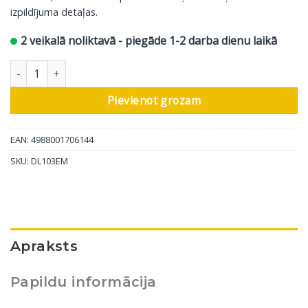
izpildījuma detaļas.
2 veikalā noliktavā - piegāde 1-2 darba dienu laikā
Denon spoles fono kasetne DL-103 daudzums
Pievienot grozam
EAN: 4988001706144
SKU:
DL103EM
Apraksts
Papildu informācija