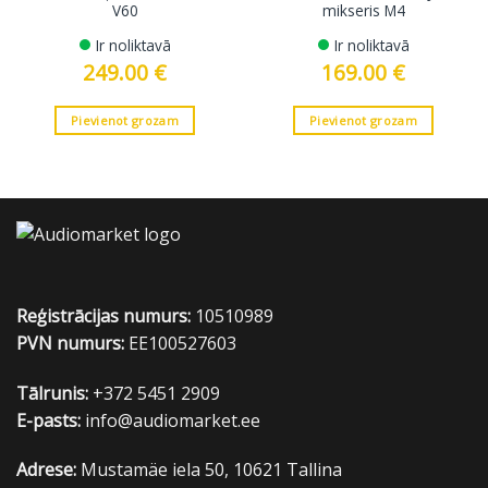
V60
mikseris M4
Ir noliktavā
Ir noliktavā
249.00
€
169.00
€
Pievienot grozam
Pievienot grozam
Reģistrācijas numurs:
10510989
PVN numurs:
EE100527603
Tālrunis:
+372 5451 2909
E-pasts:
info@audiomarket.ee
Adrese:
Mustamäe iela 50, 10621 Tallina