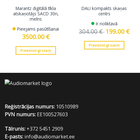
Marantz digitālā tīkla
DALI kompakts skaņas
atskaņotājs SACD 30n,
centrs
melns
Ir noliktavā
Pieejams pasūtīšanai
304.00
€
Original
199.00
€
Curre
price
price
3500.00
€
was:
is:
304.00 €.
199.0
Pievienot grozam
Pievienot grozam
Reģistrācijas numurs:
10510989
PVN numurs:
EE100527603
Tālrunis:
+372 5451 2909
E-pasts:
info@audiomarket.ee