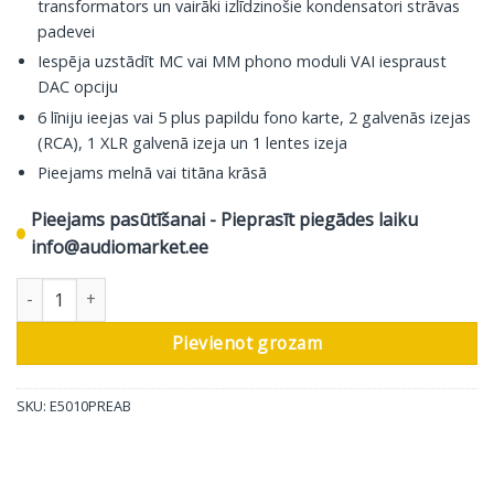
transformators un vairāki izlīdzinošie kondensatori strāvas
padevei
Iespēja uzstādīt MC vai MM phono moduli VAI iespraust
DAC opciju
6 līniju ieejas vai 5 plus papildu fono karte, 2 galvenās izejas
(RCA), 1 XLR galvenā izeja un 1 lentes izeja
Pieejams melnā vai titāna krāsā
Pieejams pasūtīšanai - Pieprasīt piegādes laiku
info@audiomarket.ee
Ekspozīcijas priekšpastiprinātājs 5010, melns daudzums
Pievienot grozam
SKU:
E5010PREAB