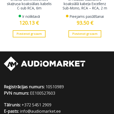
skaļruņa koaksiālais kabelis
koaksiālā kabeļa Excellenz
C-sub RCA, 6m
Sub-Mono, RCA – RCA, 2 m
Ir noliktavā
Pieejams pasūtīšanai
120.13
€
93.50
€
Pievienot grozam
Pievienot grozam
Reģistrācijas numurs:
10510989
PVN numurs:
EE100527603
Tālrunis:
+372 5451 2909
E-pasts:
info@audiomarket.ee