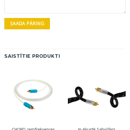
SAISTĪTIE PRODUKTI
CHORD zemfrekvences
In-Akustik Sabvūfers