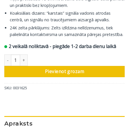
un praktiski bez kropļojumiem.
Koaksiālais dizains: “karstais” signāla vadonis atrodas
centrā, un signālu no traucējumiem aizsargā apvalks.
24K zelta pārklājums: Zelts izlīdzina nelīdzenumus, tiek
palielināta kontaktvirsma un samazināta pārejas pretestība.
2 veikalā noliktavā - piegāde 1-2 darba dienu laikā
In-Akustik Digital Coaxial Cable Star, RCA – RCA, 5 m daudzums
Pievienot grozam
SKU:
0031625
Apraksts