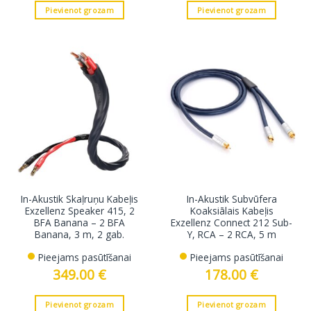
Pievienot grozam
Pievienot grozam
In-Akustik Skaļruņu Kabeļis
In-Akustik Subvūfera
Exzellenz Speaker 415, 2
Koaksiālais Kabeļis
BFA Banana – 2 BFA
Exzellenz Connect 212 Sub-
Banana, 3 m, 2 gab.
Y, RCA – 2 RCA, 5 m
Pieejams pasūtīšanai
Pieejams pasūtīšanai
349.00
€
178.00
€
Pievienot grozam
Pievienot grozam