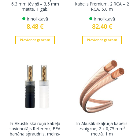
6,3 mm tēviņš – 3,5 mm
kabelis Premium, 2 RCA – 2
mātīte, 1 gab.
RCA, 5,0 m
Ir noliktavā
Ir noliktavā
8.48
€
82.40
€
Pievienot grozam
Pievienot grozam
In-Akustik skaļruņa kabeļa
In-Akustik skaļruņa kabelis
savienotājs Referenz, BFA
zvaigzne, 2 x 0,75 mm²
banāna spraudnis, melns-
metrā, 1 m