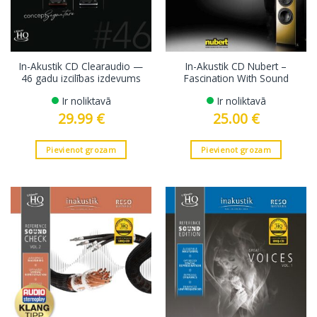
In-Akustik CD Clearaudio —
In-Akustik CD Nubert –
46 gadu izcilības izdevums
Fascination With Sound
Ir noliktavā
Ir noliktavā
29.99
€
25.00
€
Pievienot grozam
Pievienot grozam