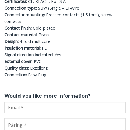
Certificates:
CE, REACH, RoHS A
Connection type:
SBW (Single – Bi-Wire)
Connector mounting:
Pressed contacts (1.5 tons), screw
contacts
Contact finish:
Gold plated
Contact material:
Brass
Design:
4-fold multicore
Insulation material:
PE
Signal direction indicated:
Yes
External cover:
PVC
Quality class:
Exzellenz
Connection:
Easy Plug
Would you like more information?