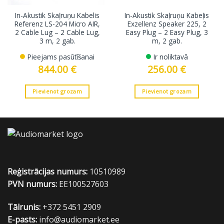
In-Akustik Skaļruņu Kabelis
In-Akustik Skaļruņu Kabeļis
Referenz LS-204 Micro AIR,
Exzellenz Speaker 225, 2
2 Cable Lug – 2 Cable Lug,
Easy Plug – 2 Easy Plug, 3
3 m, 2 gab.
m, 2 gab.
Pieejams pasūtīšanai
Ir noliktavā
844.00
€
256.00
€
Pievienot grozam
Pievienot grozam
Reģistrācijas numurs:
10510989
PVN numurs:
EE100527603
Tālrunis:
+372 5451 2909
E-pasts:
info@audiomarket.ee