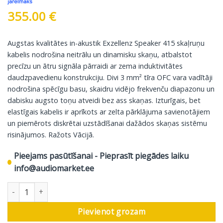
355.00
€
Augstas kvalitātes in-akustik Exzellenz Speaker 415 skaļruņu
kabelis nodrošina neitrālu un dinamisku skaņu, atbalstot
precīzu un ātru signāla pārraidi ar zema induktivitātes
daudzpavedienu konstrukciju. Divi 3 mm² tīra OFC vara vadītāji
nodrošina spēcīgu basu, skaidru vidējo frekvenču diapazonu un
dabisku augsto toņu atveidi bez ass skaņas. Izturīgais, bet
elastīgais kabelis ir aprīkots ar zelta pārklājuma savienotājiem
un piemērots diskrētai uzstādīšanai dažādos skaņas sistēmu
risinājumos. Ražots Vācijā.
Pieejams pasūtīšanai - Pieprasīt piegādes laiku
info@audiomarket.ee
In-Akustik Skaļruņu Kabeļis Exzellenz Speaker 415, 2 Easy Plug - 
Pievienot grozam