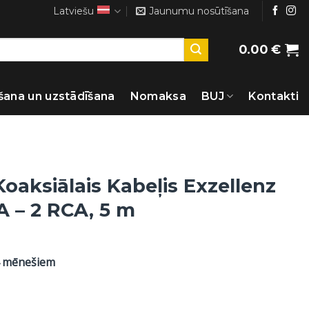
Latviešu
Jaunumu nosūtīšana
0.00
€
šana un uzstādīšana
Nomaksa
BUJ
Kontakti
oaksiālais Kabeļis Exzellenz
A – 2 RCA, 5 m
4 mēnešiem