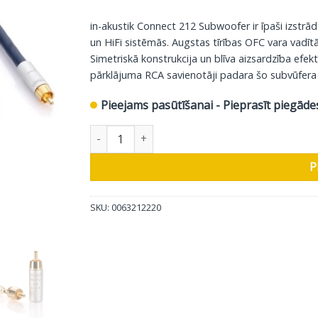
in-akustik Connect 212 Subwoofer ir īpaši izstr
un HiFi sistēmās. Augstas tīrības OFC vara vadītā
Simetriskā konstrukcija un blīva aizsardzība efek
pārklājuma RCA savienotāji padara šo subvūfera k
Pieejams pasūtīšanai - Pieprasīt piegāde
In-Akustik Subvūfera Koaksiālais Kabeļis Exzell
P
SKU:
0063212220