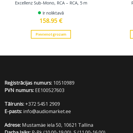
Excellenz Sub-Mono, RCA – RCA, 5 m
Ir noliktavā
158.95
€
Pievienot grozam
Reģistrācijas numurs:
10510989
PVN numurs:
EE100527603
Tālrunis:
+372 5451 2909
E-pasts:
info@audiomarket.ee
Adrese:
Mustamäe iela 50, 10621 Tallina
Darba laiks:
P-Pk (10.00-19.00), S (11.00-16.00)