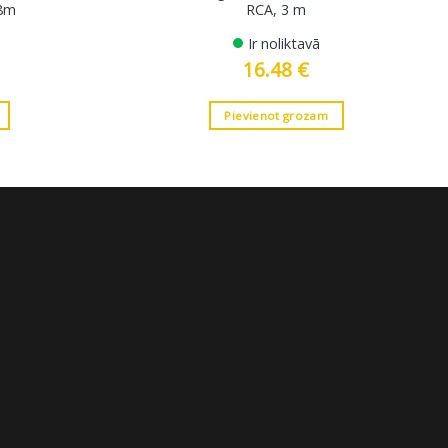
 8m
RCA, 3 m
Ir noliktavā
16.48
€
Pievienot grozam