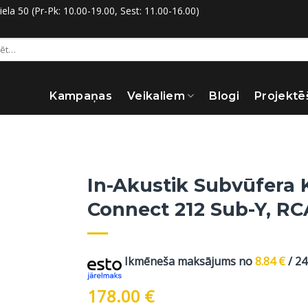
la 50 (Pr-Pk: 10.00-19.00, Sest: 11.00-16.00)
:
Kampaņas
Veikaliem
Blogi
Projektē
In-Akustik Subvūfera K
Connect 212 Sub-Y, RC
Ikmēneša maksājums no
8.84
€
/ 2
178.00
€