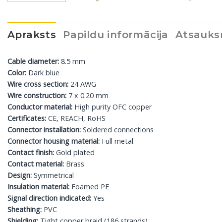
Apraksts
Papildu informācija
Atsauks
Cable diameter:
8.5 mm
Color:
Dark blue
Wire cross section:
24 AWG
Wire construction:
7 x 0.20 mm
Conductor material:
High purity OFC copper
Certificates:
CE, REACH, RoHS
Connector installation:
Soldered connections
Connector housing material:
Full metal
Contact finish:
Gold plated
Contact material:
Brass
Design:
Symmetrical
Insulation material:
Foamed PE
Signal direction indicated:
Yes
Sheathing:
PVC
Shielding:
Tight copper braid (186 strands)