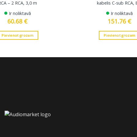
RCA – 2 RCA, 3,0 m
kabelis C-sub RCA,
Ir noliktavā
Ir noliktavā
60.68
€
151.76
€
Pievienot grozam
Pievienot grozam