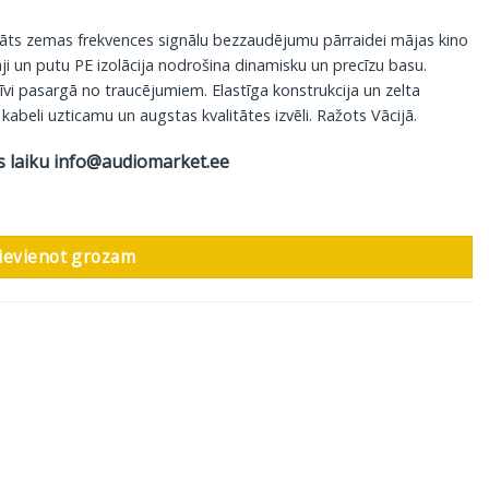
ādāts zemas frekvences signālu bezzaudējumu pārraidei mājas kino
ji un putu PE izolācija nodrošina dinamisku un precīzu basu.
tīvi pasargā no traucējumiem. Elastīga konstrukcija un zelta
abeli uzticamu un augstas kvalitātes izvēli. Ražots Vācijā.
s laiku
info@audiomarket.ee
enz Connect 212 Sub-Y, RCA - 2 RCA, 5 m daudzums
ievienot grozam