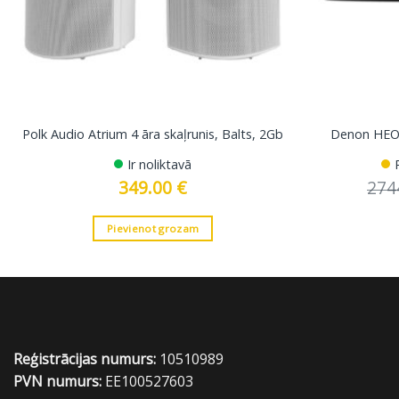
Polk Audio Atrium 4 āra skaļrunis, Balts, 2Gb
Denon HEOS
Ir noliktavā
349.00
€
274
Pievienot grozam
Reģistrācijas numurs:
10510989
PVN numurs:
EE100527603