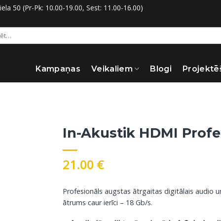
la 50 (Pr-Pk: 10.00-19.00, Sest: 11.00-16.00)
:
Kampaņas
Veikaliem
Blogi
Projektē
In-Akustik HDMI Profes
21.00
€
Profesionāls augstas ātrgaitas digitālais audio 
ātrums caur ierīci – 18 Gb/s.