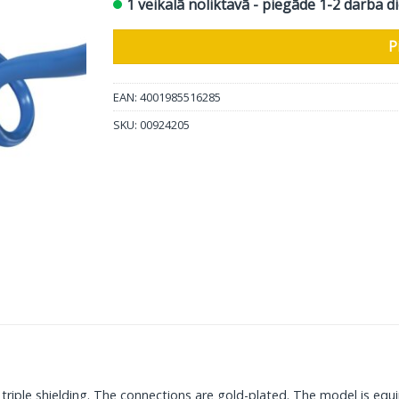
1 veikalā noliktavā - piegāde 1-2 darba d
P
EAN: 4001985516285
SKU:
00924205
triple shielding. The connections are gold-plated. The model is eq