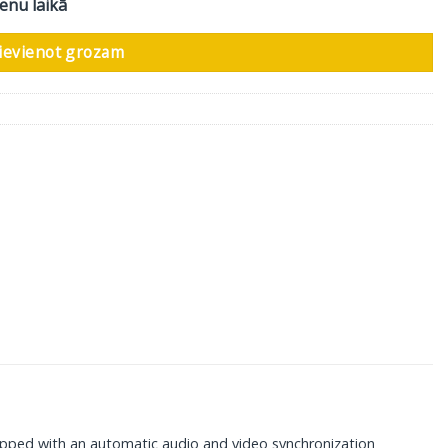
ienu laikā
ievienot grozam
uipped with an automatic audio and video synchronization