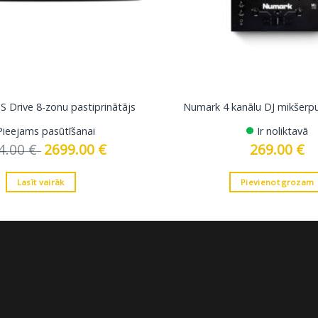
 Drive 8-zonu pastiprinātājs
Numark 4 kanālu DJ mikšerp
Pieejams pasūtīšanai
Ir noliktavā
4.00
€
Original
2699.00
€
Current
269.00
€
price
price
was:
is:
2744.00 €.
2699.00 €.
Lasīt vairāk
Pievienot grozam