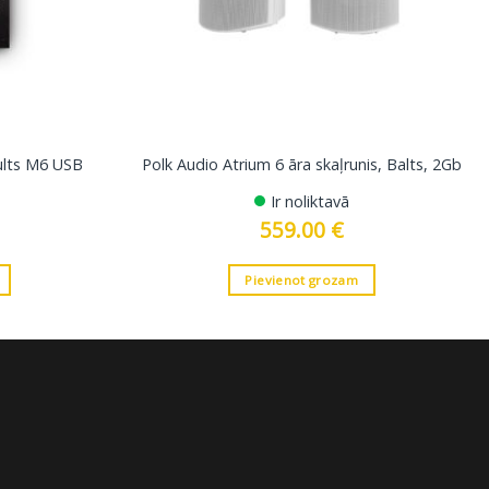
ults M6 USB
Polk Audio Atrium 6 āra skaļrunis, Balts, 2Gb
Ir noliktavā
559.00
€
Pievienot grozam