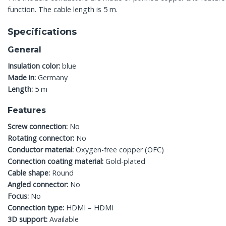
function. The cable length is 5 m.
Specifications
General
Insulation color:
blue
Made in:
Germany
Length:
5 m
Features
Screw connection:
No
Rotating connector:
No
Conductor material:
Oxygen-free copper (OFC)
Connection coating material:
Gold-plated
Cable shape:
Round
Angled connector:
No
Focus:
No
Connection type:
HDMI – HDMI
3D support:
Available