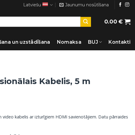
Latviešu
Jaunumu nosūtīšana
0.00
€
šana un uzstādīšana
Nomaksa
BUJ
Kontakti
ionālais Kabelis, 5 m
un video kabelis ar izturīgiem HDMI savienotājiem. Datu pārraides