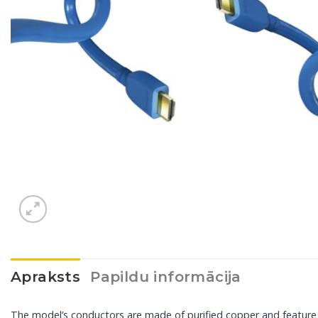
Apraksts
Papildu informācija
The model’s conductors are made of purified copper and feature 