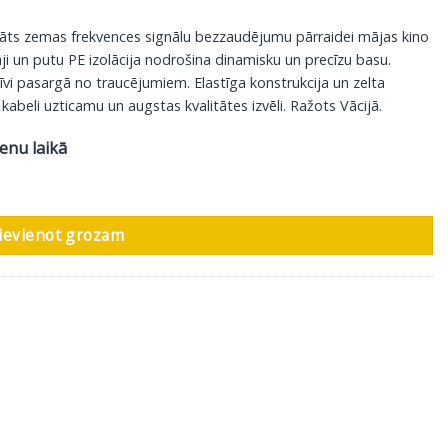
ādāts zemas frekvences signālu bezzaudējumu pārraidei mājas kino
ji un putu PE izolācija nodrošina dinamisku un precīzu basu.
tīvi pasargā no traucējumiem. Elastīga konstrukcija un zelta
abeli uzticamu un augstas kvalitātes izvēli. Ražots Vācijā.
ienu laikā
enz Connect 212 Sub-Y, RCA - 2 RCA, 3 m daudzums
ievienot grozam