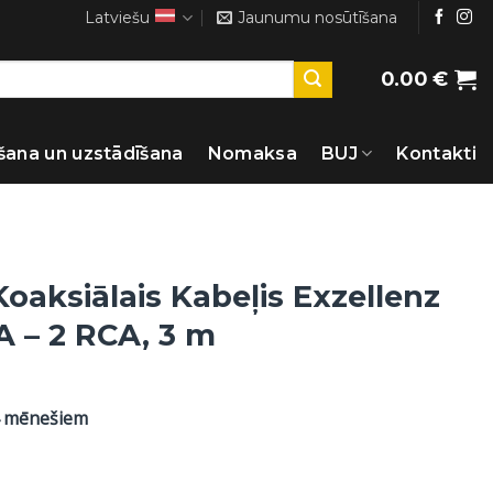
Latviešu
Jaunumu nosūtīšana
0.00
€
šana un uzstādīšana
Nomaksa
BUJ
Kontakti
oaksiālais Kabeļis Exzellenz
A – 2 RCA, 3 m
4 mēnešiem