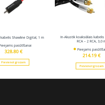
In-Akustik koaksiālais kabelis
kabelis Shawline Digital, 1 m
RCA – 2 RCA, 3,0 
Pieejams pasūtīšanai
Pieejams pasūtīša
328.80
€
214.19
€
Pievienot grozam
Pievienot grozam