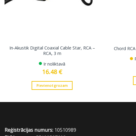
In-Akustik Digital Coaxial Cable Star, RCA –
Chord RCA 
RCA, 3 m
Ir noliktavā
16.48
€
Pievienot grozam
Reģistrācijas numurs:
10510989