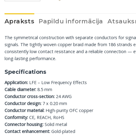
Apraksts
Papildu informācija
Atsauks
The symmetrical construction with separate conductors for signal 
signals. The tightly woven copper braid made from 186 strands e
consistently low contact resistance and a reliable connection — e
long-lasting performance.
Specifications
Application:
LFE – Low Frequency Effects
Cable diameter:
8.5 mm
Conductor cross-section:
24 AWG
Conductor design:
7 x 0.20 mm
Conductor material:
High-purity OFC copper
Conformity:
CE, REACH, RoHS
Connector housing:
Solid metal
Contact enhancement:
Gold-plated