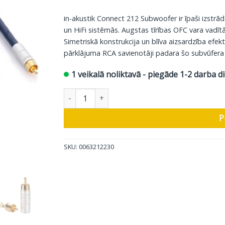
in-akustik Connect 212 Subwoofer ir īpaši izstr
un HiFi sistēmās. Augstas tīrības OFC vara vadītā
Simetriskā konstrukcija un blīva aizsardzība efek
pārklājuma RCA savienotāji padara šo subvūfera k
1 veikalā noliktavā - piegāde 1-2 darba d
In-Akustik Subvūfera Koaksiālais Kabeļis Exzell
P
SKU:
0063212230