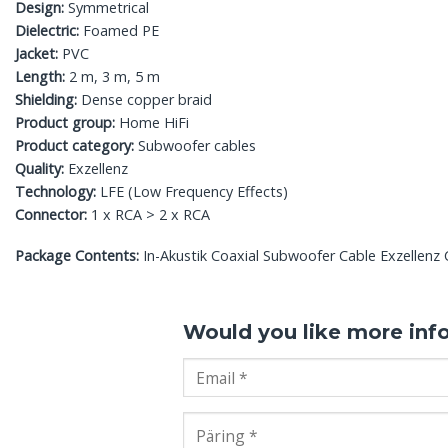
Design:
Symmetrical
Dielectric:
Foamed PE
Jacket:
PVC
Length:
2 m, 3 m, 5 m
Shielding:
Dense copper braid
Product group:
Home HiFi
Product category:
Subwoofer cables
Quality:
Exzellenz
Technology:
LFE (Low Frequency Effects)
Connector:
1 x RCA > 2 x RCA
Package Contents:
In-Akustik Coaxial Subwoofer Cable Exzellenz 
Would you like more inf