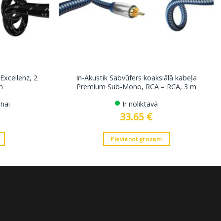
 Excellenz, 2
In-Akustik Sabvūfers koaksiālā kabeļa
m
Premium Sub-Mono, RCA – RCA, 3 m
nai
Ir noliktavā
33.65
€
Pievienot grozam