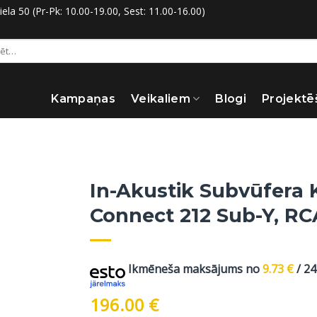
la 50 (Pr-Pk: 10.00-19.00, Sest: 11.00-16.00)
:
Kampaņas
Veikaliem
Blogi
Projektē
In-Akustik Subvūfera K
Connect 212 Sub-Y, RC
Ikmēneša maksājums no
9.73
€
/ 2
196.00
€