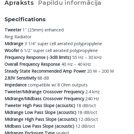
Apraksts
Papildu informācija
Specifications
Tweeter
1″ (25mm) enhanced
Ring Radiator
Midrange
3 1/4″ super cell aerated polypropylene
Woofer
6 1/2″ super cell aerated polypropylene
Frequency Response (-3dB limits)
55 Hz – 30 kHz
Overall Frequency Response
40 Hz – 40 kHz
Steady State Recommended Amp Power
20 W – 200 W
2.83V Sensitivity
88 dB
Impedance
compatible w/ 8 Ohm outputs
Tweeter/Midrange Crossover Frequency
2.4 kHz
Midrange/Midbass Crossover Frequency
240 Hz
Tweeter High Pass Slope (acoustic)
18 dB/oct
Midrange Low Pass Slope (acoustic)
18 dB/oct
Midrange High Pass Slope (acoustic)
12 dB/oct
Midbass Low Pass Slope (acoustic)
12 dB/oct
Midrange Enclosure Type
sealed