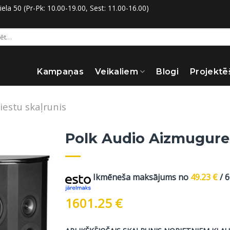
la 50 (Pr-Pk: 10.00-19.00, Sest: 11.00-16.00)
:
Kampaņas
Veikaliem
Blogi
Projektē
iestu skaļrunis
Polk Audio Aizmugure
Ikmēneša maksājums no
49.23
€
/ 
1601.25
€