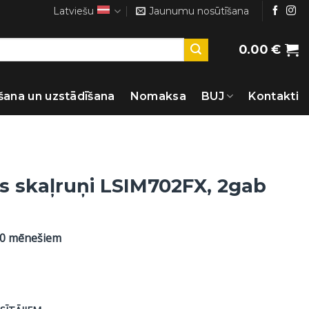
Latviešu
Jaunumu nosūtīšana
0.00
€
šana un uzstādīšana
Nomaksa
BUJ
Kontakti
s skaļruņi LSIM702FX, 2gab
60 mēnešiem