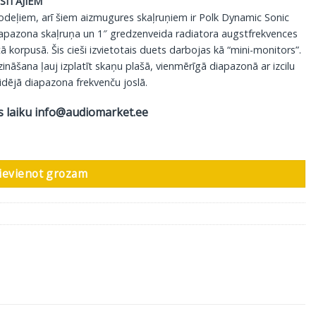
SĪTĀJIEM
odeļiem, arī šiem aizmugures skaļruņiem ir Polk Dynamic Sonic
diapazona skaļruņa un 1″ gredzenveida radiatora augstfrekvences
ā korpusā. Šis cieši izvietotais duets darbojas kā “mini-monitors”.
zināšana ļauj izplatīt skaņu plašā, vienmērīgā diapazonā ar izcilu
vidējā diapazona frekvenču joslā.
s laiku
info@audiomarket.ee
ab daudzums
ievienot grozam