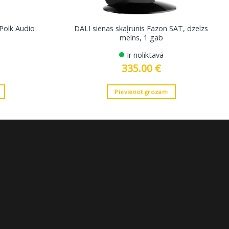
 Polk Audio
DALI sienas skaļrunis Fazon SAT, dzelzs
melns, 1 gab
Ir noliktavā
335.00
€
Pievienot grozam