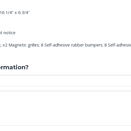
16 1/4″ x 6 3/4″
t notice
2 Magnetic grilles; 8 Self-adhesive rubber bumpers; 8 Self-adhesiv
ormation?