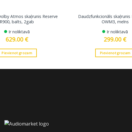
Dolby Atmos skaļrunis Reserve
Daudzfunkcionāls skaļrunis
R900, balts, 2gab
OWM3, melns
Ir noliktavā
Ir noliktavā
629.00
€
299.00
€
Pievienot grozam
Pievienot grozam