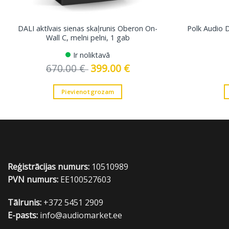
DALI aktīvais sienas skaļrunis Oberon On-
Polk Audio 
Wall C, melni pelni, 1 gab
Ir noliktavā
670.00
€
Original
399.00
€
Current
price
price
was:
is:
670.00 €.
399.00 €.
Pievienot grozam
Reģistrācijas numurs:
10510989
PVN numurs:
EE100527603
Tālrunis:
+372 5451 2909
E-pasts:
info@audiomarket.ee