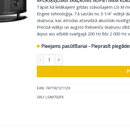
APLIKŠĶĒJOŠAIS SKAĻRUNIS NOPIETNIEM KLAU
Tāpat kā lielākajiem grīdas stāvošajiem LSi M m
Engine tehnoloģija. Tā sastāv no 3-1/4″ vidējā 
skaļruņa, kas atrodas atsevišķā akustiski noslēgt
Precīzā vidējo un augsto frekvenču skaļruņu izlīd
ārpus ass atbildi svarīgajā 200 Hz līdz 2 000 Hz 
Pieejams pasūtīšanai - Pieprasīt piegāde
Polk Audio Aizmugures skaļruņi LSIM702FX, 2g
P
EAN: 747192121129
SKU:
LSIM702FX