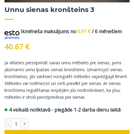
Unnu sienas kronšteins 3
Ikmēneša maksājums no
6.91
€
/ 6 mēnešiem
40.67
€
Ja vēlaties piestiprināt savas unnu mēbeles pie sienas, jums
jāizmanto unnu īpašais sienas kronšteins. Izmantojot sienas
kronšteinus, jūs varēsiet noregulēt mēbeles vajadzīgajā līmenī.
Mēbeles var nolīmeņot un cieši pievilkt pie sienas. Ar sienas
kronšteinu regulēšanas iespējām jūs nodrošināsiet, ka jūsu
mēbeles ir droši piestiprinātas pie sienas.
4 veikalā noliktavā - piegāde 1-2 darba dienu laikā
Unnu sienas kronšteins 3 daudzums