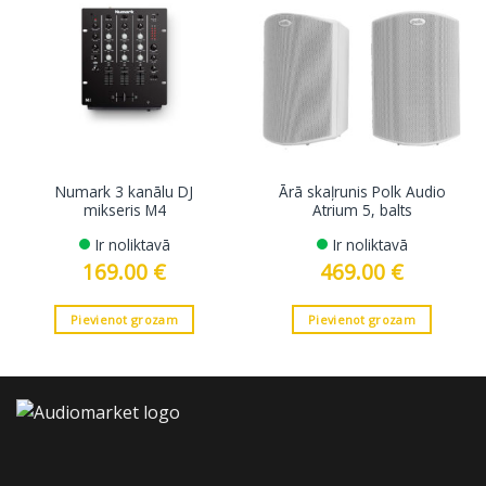
Numark 3 kanālu DJ
Ārā skaļrunis Polk Audio
mikseris M4
Atrium 5, balts
Ir noliktavā
Ir noliktavā
169.00
€
469.00
€
Pievienot grozam
Pievienot grozam