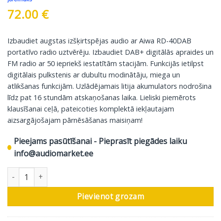
72.00
€
Izbaudiet augstas izšķirtspējas audio ar Aiwa RD-40DAB
portatīvo radio uztvērēju. Izbaudiet DAB+ digitālās apraides un
FM radio ar 50 iepriekš iestatītām stacijām. Funkcijās ietilpst
digitālais pulkstenis ar dubultu modinātāju, miega un
atlikšanas funkcijām. Uzlādējamais litija akumulators nodrošina
līdz pat 16 stundām atskaņošanas laika. Lieliski piemērots
klausīšanai ceļā, pateicoties komplektā iekļautajam
aizsargājošajam pārnēsāšanas maisiņam!
Pieejams pasūtīšanai - Pieprasīt piegādes laiku
info@audiomarket.ee
AIWA kabatas radio RD-40DAB, melns daudzums
Pievienot grozam