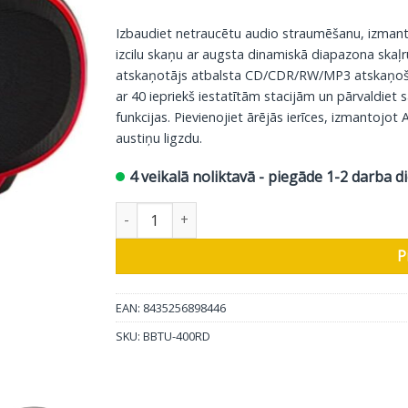
Izbaudiet netraucētu audio straumēšanu, izman
izcilu skaņu ar augsta dinamiskā diapazona skaļ
atskaņotājs atbalsta CD/CDR/RW/MP3 atskaņoša
ar 40 iepriekš iestatītām stacijām un pārvaldiet
funkcijas. Pievienojiet ārējās ierīces, izmantojot
austiņu ligzdu.
4 veikalā noliktavā - piegāde 1-2 darba d
AIWA Portable Wireless Boombox BBTU-400, s
P
EAN: 8435256898446
SKU:
BBTU-400RD