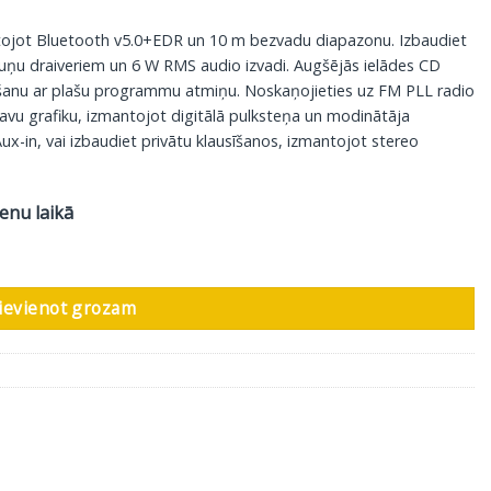
tojot Bluetooth v5.0+EDR un 10 m bezvadu diapazonu. Izbaudiet
ruņu draiveriem un 6 W RMS audio izvadi. Augšējās ielādes CD
nu ar plašu programmu atmiņu. Noskaņojieties uz FM PLL radio
 savu grafiku, izmantojot digitālā pulksteņa un modinātāja
 Aux-in, vai izbaudiet privātu klausīšanos, izmantojot stereo
ienu laikā
arkans daudzums
ievienot grozam