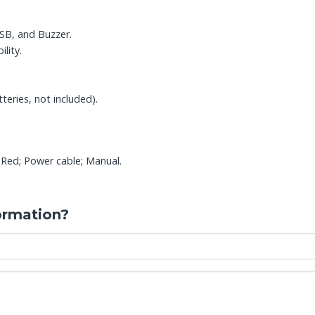
SB, and Buzzer.
lity.
ries, not included).
ed; Power cable; Manual.
ormation?