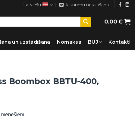
Latviešu
Jaunumu nosūtīšana
0.00
€
šana un uzstādīšana
Nomaksa
BUJ
Kontakti
ess Boombox BBTU-400,
8 mēnešiem