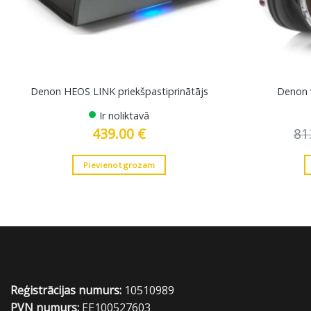
Denon HEOS LINK priekšpastiprinātājs
Denon 
Ir noliktavā
439.00
€
81
Pievienot grozam
Reģistrācijas numurs:
10510989
PVN numurs:
EE100527603