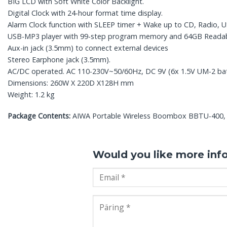
BIG LCD with Soft White Color Backlight.
Digital Clock with 24-hour format time display.
Alarm Clock function with SLEEP timer + Wake up to CD, Radio, U
USB-MP3 player with 99-step program memory and 64GB Readabi
Aux-in jack (3.5mm) to connect external devices
Stereo Earphone jack (3.5mm).
AC/DC operated. AC 110-230V~50/60Hz, DC 9V (6x 1.5V UM-2 batte
Dimensions: 260W X 220D X128H mm
Weight: 1.2 kg
Package Contents:
AIWA Portable Wireless Boombox BBTU-400, R
Would you like more inf