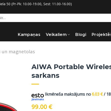
la 50 (Pr-Pk: 10.00-19.00, Sest: 11.00-16.00)
:
Kampaņas
Veikaliem
Blogi
Projektē
ji un magnetolas
AIWA Portable Wirel
sarkans
Ikmēneša maksājums no
6.03
€
/ 1
99.00
€