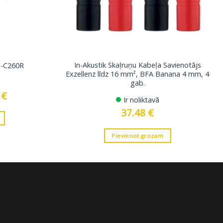
In-Akustik Skaļruņu Kabeļa Savienotājs
H-C260R
Exzellenz līdz 16 mm², BFA Banana 4 mm, 4
gab.
0
€
Current
Ir noliktavā
price
is:
37.48
€
19.00 €.
Pievienot grozam