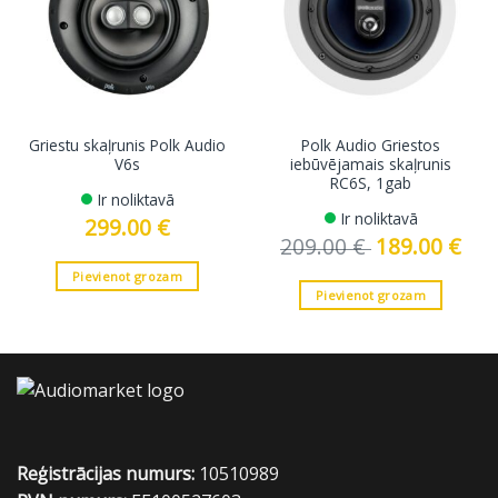
Griestu skaļrunis Polk Audio
Polk Audio Griestos
V6s
iebūvējamais skaļrunis
RC6S, 1gab
Ir noliktavā
Ir noliktavā
299.00
€
209.00
€
Original
189.00
€
Curre
price
price
was:
is:
Pievienot grozam
209.00 €.
189.0
Pievienot grozam
Reģistrācijas numurs:
10510989