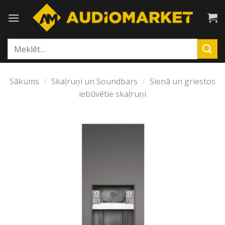
Skip
to
content
Meklēt:
Sākums
/
Skaļruņi un Soundbars
/
Sienā un griestos
iebūvētie skaļruņi